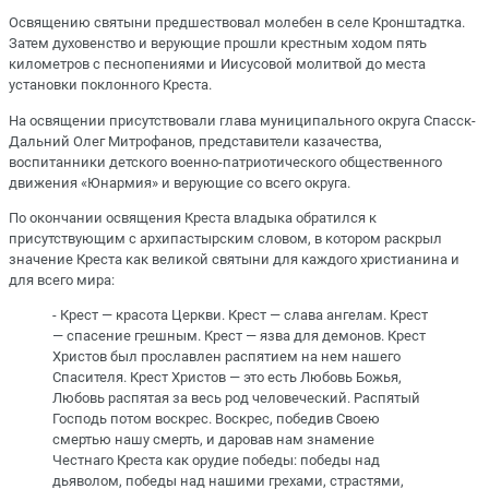
Освящению святыни предшествовал молебен в селе Кронштадтка.
Затем духовенство и верующие прошли крестным ходом пять
километров с песнопениями и Иисусовой молитвой до места
установки поклонного Креста.
На освящении присутствовали глава муниципального округа Спасск-
Дальний Олег Митрофанов, представители казачества,
воспитанники детского военно-патриотического общественного
движения «Юнармия» и верующие со всего округа.
По окончании освящения Креста владыка обратился к
присутствующим с архипастырским словом, в котором раскрыл
значение Креста как великой святыни для каждого христианина и
для всего мира:
- Крест — красота Церкви. Крест — слава ангелам. Крест
— спасение грешным. Крест — язва для демонов. Крест
Христов был прославлен распятием на нем нашего
Спасителя. Крест Христов — это есть Любовь Божья,
Любовь распятая за весь род человеческий. Распятый
Господь потом воскрес. Воскрес, победив Своею
смертью нашу смерть, и даровав нам знамение
Честнаго Креста как орудие победы: победы над
дьяволом, победы над нашими грехами, страстями,