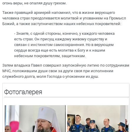
огонь веры, не опаляя душу грехом.
Также правящий архиерей напомнил, что в жизни верующего
человека страх преодолевается молитвой и упованием на Промысл
Божий, а также заступничеством наших небесных покровителей:
- Знаете, с одной стороны, конечно, у каждого человека
есть страх. Он присущ каждому живому существу и
связан с инстинктом самосохранения. Но в верующем
сердце всегда еще есть молитва к Богу и к нашим
небесным покровителям, защитникам.
Затем владыка Павел совершил заупокойную литию по сотрудникам
МЧС, положившим души свои за други своя при исполнении
служебного долга, моля Господа о упокоении их душ.
Фотогалерея