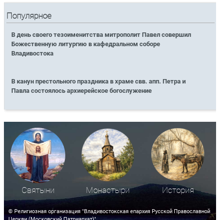
Популярное
В день своего тезоименитства митрополит Павел совершил
Божественную литургию в кафедральном соборе
Владивостока
В канун престольного праздника в храме свв. апп. Петра и
Павла состоялось архиерейское богослужение
Святыни
Монастыри
История
© Религиозная организация "Владивостокская епархия Русской Православной
Церкви (Московский Патриархат)"