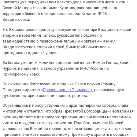
Святаго Духа перед началом всякого дела в часовне в честь иконы
Божией Матери «Неопалимая Купина», располагающейся на
территории бывшей пожарно-спасательной части № 96 г.
Владивостока.
Его Высокопреосвященству сослужили: секретарь Владивостокской
епархии иерей Илия Талько, руководитель отдела по
взаимодействию с правоохранительными органами и МЧС
Владивостокской епархии иерей Димитрий Брызгалов и
протодиакон Адриан Чунчук.
За богослужением молился генерал-лейтенант Роман Геннадьевич
Чурсин, начальник Главного управления МЧС России по
Приморскому краю.
По окончании богослужения владыка Павел вручил Роману
Геннадьевичу книгу «
Православие в Приморье
», раскрывающую
духовную историю освоения нашего региона.
Обратившись к присутствующим с архипастырским словом, глава
митрополии отметил, что образ Пресвятой Богородицы «Неопалимая
Купина» является для каждого христианина символом неопалимой
чистоты и чудесного заступничества. Подобно тому, как Моисей
услышал глас Божий из горящего, но не сгорающего куста, так и мы
призваны внимать Божественному Промыслу и хранить в сердцах