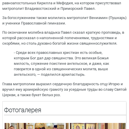
равноапостольных Кирилла и Мефодия, на котором присутствовал
митрополит Владивостокский и Приморский Павел.
За богослужением также молились митрополит Вениамин (Пушкарь)
и ученики Православной гимназии.
По окончании молебна владыка Павел сказал краткую проповедь, в
которой рассказал о наполненной попечениями, трудностями и
скорбями, но столь духовно богатой жизни священнослужителя.
- Среди всех православных христиан есть особые,
которым Бог дал дар священства. Это великая Божья
милость, служение поистине ангельское, и даже, как
говорится в одной из священнических молитв, выше
ангельского, — поделился архипастырь.
Глава митрополии выразил сердечную благодарность отцу Игорю и
вручил ему архиерейскую грамоту за усердные труды во славу Святой
Церкви, а также букет белых роз.
Фотогалерея