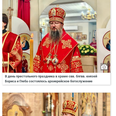
В день престольного праздника в храме свв. блгвв. князей
Бориса и Глеба состоялось архиерейское богослужение