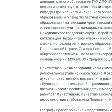
дополнительного образования ГАУ ДПО «П
педагогических наук, ответственный секр
кафедры дошкольного и начального образ
образования» и Члены Экспертной комисси
образования и катехизации Арсеньевской 
Александровна
,
учитель начальных класс
Находкинского городского округа, Иерей 
катехизации Находкинской епархии Русск
специалист отдела религиозного образова
Православной Церкви, Трунова Светлана 
общеобразовательная школа № 251» городс
учитель музыки, МХК МБОУ «Средняя обще
Присутствующие на заседании, члены Эксп
региональном этапе конкурса подано 9 раб
духовно-нравственного воспитания в рамк
«Лучшая дополнительная общеразвивающа
патриотического воспитания детей и молод
работ от 10 участников. К участию в конку
несоответствия требованиям Положения К
География работ обширна. Представлены 