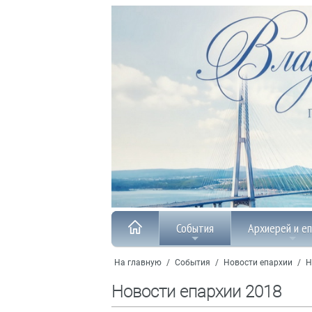
События
Архиерей и е
На главную
/
События
/
Новости епархии
/
Н
Новости епархии 2018