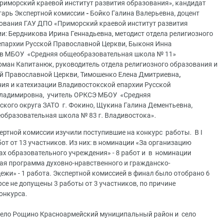
риморский краевой институт развития образования», кандидат
етарь Экспертной комиссии
-
Бойко Галина Валерьевна, доцент
ования ГАУ ДПО «Приморский краевой институт развития
и: Бердникова Ирина Геннадьевна, методист отдела религиозного
епархии Русской Православной Церкви, Быконя Инна
ов МБОУ «Средняя общеобразовательная школа № 11»
Роман Капитанюк, руководитель отдела религиозного образования и
ой Православной Церкви, Тимошенко Елена Дмитриевна
,
ния и катехизации Владивостокской епархии Русской
Владимировна, учитель ОРКСЭ МБОУ «Средняя
кого округа ЗАТО г. Фокино, Щукина Галина Дементьевна,
образовательная школа № 83 г. Владивостока».
ертной комиссии изучили поступившие на конкурс работы. В I
от от 13 участников. Из них: в номинации «За организацию
ах образовательного учреждения» - 8 работ и в номинации
я программа духовно-нравственного и гражданско-
ежи» - 1 работа. Экспертной комиссией в финал было отобрано 6
рсе не допущены 3 работы от 3 участников, по причине
онкурса.
село Рощино Красноармейский муниципальный район и село