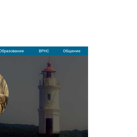
Образование
ВРНС
Общение