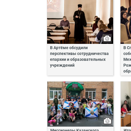
В Артёме обсудили
В С
перспективы сотрудничества
соб
епархии и образовательных
Ме
учреждений
Рож
обр
Миссионеры Казанского
Ито