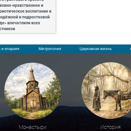
ховно-нравственное и
риотическое воспитание в
одёжной и подростковой
де» впечатлили всех
стников
 и епархия
Митрополия
Церковная жизнь
Монастыри
История