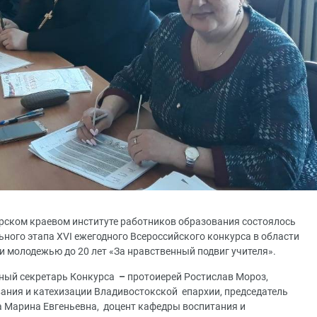
орском краевом институте работников образования состоялось
ьного этапа XVI ежегодного Всероссийского конкурса в области
 и молодежью до 20 лет «За нравственный подвиг учителя».
ный секретарь Конкурса
–
протоиерей Ростислав Мороз,
вания и катехизации Владивостокской епархии, председатель
 Марина Евгеньевна, доцент кафедры воспитания и