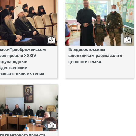
пасо-Преображенском
Владивостокским
оре прошли XXXIV
школьникам рассказали о
ждународные
ценности семьи
дественские
азовательные чтения
ги грантового проекта