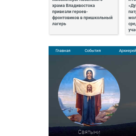
храма Владивостока
«Ду
привезли героев-
пат
фронтовиков в пришкольный
мол
лагерь
сре
уча
Главная
События
Архиерей
Святыни