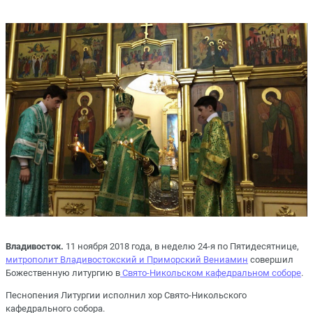
Владивосток.
11 ноября 2018 года, в неделю 24-я по Пятидесятнице,
митрополит Владивостокский и Приморский Вениамин
совершил
Божественную литургию в
Свято-Никольском кафедральном соборе
.
Песнопения Литургии исполнил хор Свято-Никольского
кафедрального собора.