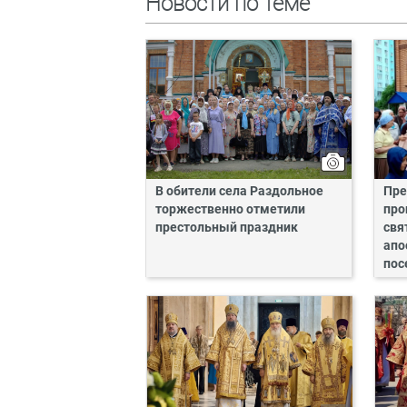
Новости по теме
В обители села Раздольное
Пре
торжественно отметили
про
престольный праздник
свя
апо
пос