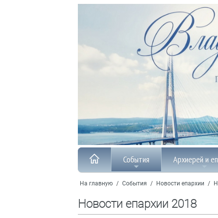
События
Архиерей и е
На главную
/
События
/
Новости епархии
/
Н
Новости епархии 2018