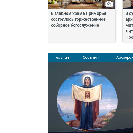
В главном храме Приморья
В с
состоялось торжественное
арх
соборное богослужение
мит
Лит
Пре
Главная
События
Архиерей