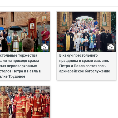
стольные торжества
В канун престольного
шли на приходе храма
праздника в храме свв. апп.
тых первоверховных
Петра и Павла состоялось
столов Петра и Павла в
архиерейское богослужение
елке Трудовое