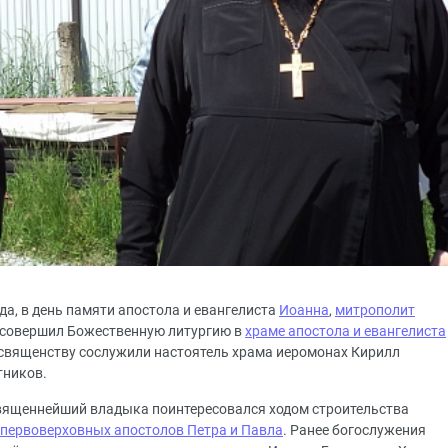
да, в день памяти апостола и евангелиста
Иоанна
,
митрополит
совершил Божественную литургию в
храме апостола и евангелиста
священству сослужили настоятель храма иеромонах Кирилл
тников.
ященнейший владыка поинтересовался ходом строительства
 первоверховных апостолов Петра и Павла
. Ранее богослужения