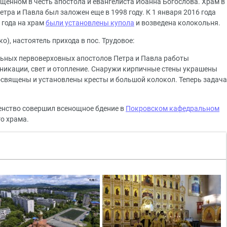
щённом в честь апостола и евангелиста Иоанна Богослова. Храм в
тра и Павла был заложен еще в 1998 году. К 1 января 2016 года
 года на храм
были установлены купола
и возведена колокольня.
), настоятель прихода в пос. Трудовое:
альных первоверховных апостолов Петра и Павла работы
никации, свет и отопление. Снаружи кирпичные стены украшены
священы и установлены кресты и большой колокол. Теперь задача
енство совершил всенощное бдение в
Покровском кафедральном
о храма.