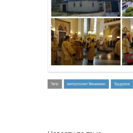
Теги:
митрополит Вениамин
Трудовое