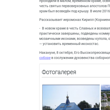
проходили в малом, временном храме, освя
честь святых первоверховных апостолов Пе
храм был возведён под крышу. В июле 2016
Рассказывает иеромонах Кирилл (Корниенко
- В новом храме в честь Славных и всехв
практически завершены, подведены комму
мозаичными иконами, возведены купола, о
— установить временный иконостас.
Накануне, 8 октября, Его Высокопреосвящ
соборе
в сослужении духовенства соборног
Фотогалерея