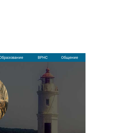
Образование
ВРНС
Общение