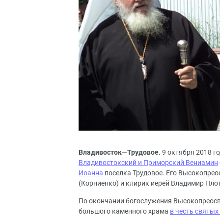
Владивосток—Трудовое.
9 октября 2018 го
Владивостокский и Приморский Вениамин
Иоанна
поселка Трудовое. Его Высокопрео
(Корниенко) и клирик иерей Владимир Пло
По окончании богослужения Высокопреосв
большого каменного храма
в честь святых