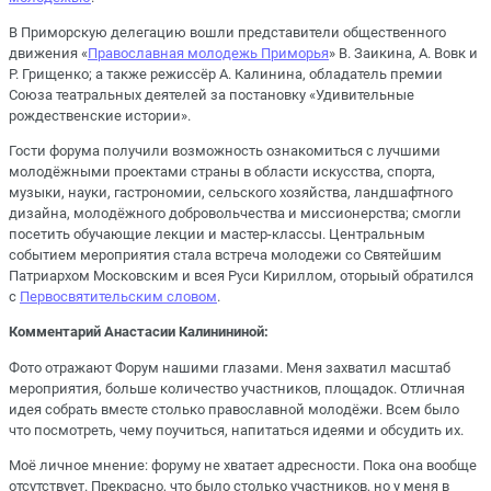
В Приморскую делегацию вошли представители общественного
движения «
Православная молодежь Приморья
» В. Заикина, А. Вовк и
Р. Грищенко; а также режиссёр А. Калинина, обладатель премии
Союза театральных деятелей за постановку «Удивительные
рождественские истории».
Гости форума получили возможность ознакомиться с лучшими
молодёжными проектами страны в области искусства, спорта,
музыки, науки, гастрономии, сельского хозяйства, ландшафтного
дизайна, молодёжного добровольчества и миссионерства; смогли
посетить обучающие лекции и мастер-классы. Центральным
событием мероприятия стала встреча молодежи со Святейшим
Патриархом Московским и всея Руси Кириллом, оторыый обратился
с
Первосвятительским словом
.
Комментарий Анастасии Калинининой:
Фото отражают Форум нашими глазами. Меня захватил масштаб
мероприятия, больше количество участников, площадок. Отличная
идея собрать вместе столько православной молодёжи. Всем было
что посмотреть, чему поучиться, напитаться идеями и обсудить их.
Моё личное мнение: форуму не хватает адресности. Пока она вообще
отсутствует. Прекрасно, что было столько участников, но у меня в