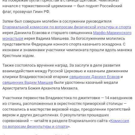
на побережье бухты Горностай в станице Щитовой. Чемпионат
начался с торжественной церемонии — был поднят Российский
флаг, прозвучал Гимн РФ.
Затем был совершен молебен в сослужении руководителя
Епархиальной комиссии по вопросам физической культуры и спорта
иерея Даниила Есакова и старшего священника
Марфо-Мариинского
монастыря
иерея Вадима Маишева. За богослужением молились
представители Федерации конного спорта казачьего эскадрона. С
иконами и знаменами участники чемпионата прошли вдоль манежа
Крестным ходом.
Также состоялось вручение наград. За заслуги в деле развития
взаимодействия между Русской Церковью и казачьим движением
клирики Владивостокской епархии
священник Даниил Есаков
и
священник Вадим Маишев
были удостоены казачьей медали
Архистратига Божия Архангела Михаила.
Участники первенства Владивостока по джигитовке — 14 наездников
из станиц, расположенных в окрестностях приморской столицы —
состязались в мастерстве верховой езды, преодолении препятствий
верхом и других дисциплинах. О результатах прошедших
соревнований — читайте в разделе Епархиального сайта «
Комиссия
по вопросам физкультуры и спорта
».