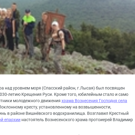
тра над уровнем моря (Спасский район, г.Лысая) был посвящен
030-летию Крещения Руси. Кроме того, юбилейным стало и само
астники молодежного движения
храма Вознесения Господня села
Поклонному кресту, установленному на возвышенности,
инь в районе Вишнёвского водохранилища. Возглавил Крестный
ой епархии
настоятель Вознесенского храма протоиерей Владимир