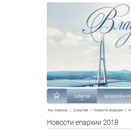
События
Архиерей и е
На главную
/
События
/
Новости епархии
/
Н
Новости епархии 2018