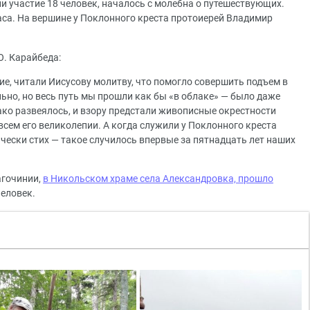
и участие 18 человек, началось с молебна о путешествующих.
аса. На вершине у Поклонного креста протоиерей Владимир
. Карайбеда:
ие, читали Иисусову молитву, что помогло совершить подъем в
ьно, но весь путь мы прошли как бы «в облаке» — было даже
ако развеялось, и взору предстали живописные окрестности
всем его великолепии. А когда служили у Поклонного креста
тически стих — такое случилось впервые за пятнадцать лет наших
агочинии,
в Никольском храме села Александровка, прошло
человек.