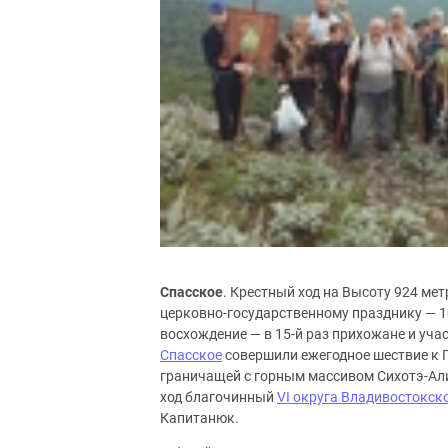
Спасское
. Крестный ход на Высоту 924 ме
церковно-государственному празднику — 1
восхождение — в 15-й раз прихожане и уч
Спасское
совершили ежегодное шествие к 
граничащей с горным массивом Сихотэ-Ал
ход благочинный
VI округа Владивостокск
Капитанюк.