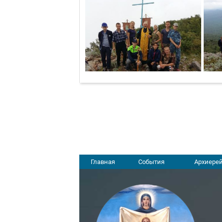
Главная
События
Архиерей