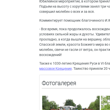
Юбилейное мероприятие, в котором принял
Подъем на высоту с хоругвями занял три ч
совершил молебен о всех и за вся.
Комментирует помощник благочинного И.Ю
- Все время, пока продолжалось восхожден
условиях сильной жары и духоты. Удивител
прохладно, а когда вышли на вершину, обл
Спасской земли, красота Божиего мира во 
молебен, свечи не гасли от ветра, он прак
восхождений!
Также к 1030-летию Крещения Руси в VI бл
массовое Крещение
. Таинство приняли 20 
Фотогалерея