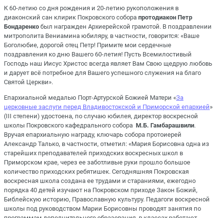
К 60-летию со дня рождения и 20-летию рукоположения в
диаконский сан клирик Покровского собора
протодиакон Петр
Бондаренко
был награжден Архиерейской грамотой. В поздравлении
митрополита Вениамина юбиляру, в частности, говорится: «Ваше
Боголюбие, дорогой отец Петр! Примите мои сердечные
поздравления ко дню Вашего 60-летия! Пусть Всемилостивый
Господь наш Иисус Христос всегда являет Вам Свою щедрую любовь
и дарует всё потребное для Вашего успешного служения на благо
Святой Церкви».
Епархиальной медалью Порт-Артурской Божией Матери «
За
церковные заслуги перед Владивостокской и Приморской епархией
»
(III степени) удостоена, по случаю юбилея, директор воскресной
школы Покровского кафедрального собора
М.Б. Гамбарашвили
.
Вручая епархиальную награду, ключарь собора протоиерей
Александр Талько, в частности, отметил: «Мария Борисовна одна из
старейших преподавателей приходских воскресных школ в
Приморском крае, через ее заботливые руки прошло большое
количество приходских ребятишек. Сегодняшняя Покровская
воскресная школа создана ее трудами и стараниями, ежегодно
порядка 40 детей изучают на Покровском приходе Закон Божий,
Библейскую историю, Православную культуру. Педагоги воскресной
школы под руководством Марии Борисовны проводят занятия по
программам дополнительного образования, в классах работают