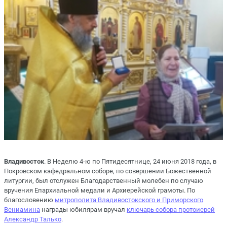
Владивосток
. В Неделю 4-ю по Пятидесятнице, 24 июня 2018 года, в
Покровском кафедральном соборе, по совершении Божественной
литургии, был отслужен Благодарственный молебен по случаю
вручения Епархиальной медали и Архиерейской грамоты. По
благословению
митрополита Владивостокского и Приморского
Вениамина
награды юбилярам вручал
ключарь собора протоиерей
Александр Талько
.