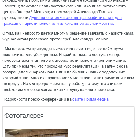
руководитель программы реабилитации наркозависимых Максим
Евсютин; психолог Владивостокского клинико-диагностического
центра Валерий Мешков; и протоиерей Александр Талько,
руководитель
Душепопечительского центра реабилитации для
граждан с наркотической или алкогольной зависимостью.
О том, как непросто дается многим решение завязать с наркотиками,
журналистам рассказал протоиерей Александр Талько:
- Мы не можем принуждать человека лечиться, а воздействуем
исключительно убеждением. И крайне тяжело достучаться до
человека, воспитанного в материалистическом миропонимании.
Есть примеры тех, кто проходил курс реабилитации, а затем снова
возвращался к наркотикам. Один из бывших наших подопечных,
который знает многих наркозависимых, сказал мне прямо: они к вам
не придут. Но мы продолжаем нашу работу, потому что считаем
необходимым бороться за жизнь и душу каждого человека.
Подробности пресс-конференции на
сайте Примамедиа
.
Фотогалерея