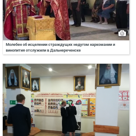
Молебен об исцелении страждущих недугом наркомании и
винопития отслужили в Дальнереченске