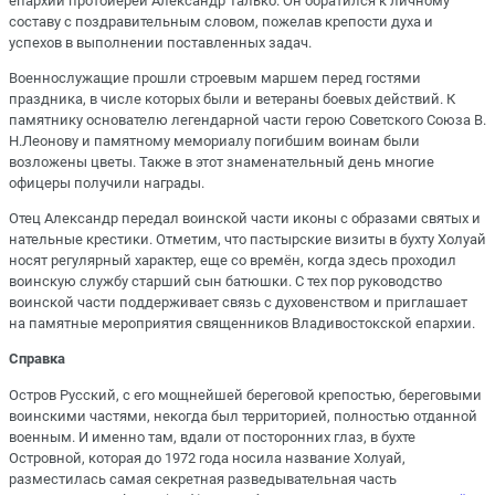
епархии протоиерей Александр Талько. Он обратился к личному
составу с поздравительным словом, пожелав крепости духа и
успехов в выполнении поставленных задач.
Военнослужащие прошли строевым маршем перед гостями
праздника, в числе которых были и ветераны боевых действий. К
памятнику основателю легендарной части герою Советского Союза В.
Н.Леонову и памятному мемориалу погибшим воинам были
возложены цветы. Также в этот знаменательный день многие
офицеры получили награды.
Отец Александр передал воинской части иконы с образами святых и
нательные крестики. Отметим, что пастырские визиты в бухту Холуай
носят регулярный характер, еще со времён, когда здесь проходил
воинскую службу старший сын батюшки. С тех пор руководство
воинской части поддерживает связь с духовенством и приглашает
на памятные мероприятия священников Владивостокской епархии.
Справка
Остров Русский, с его мощнейшей береговой крепостью, береговыми
воинскими частями, некогда был территорией, полностью отданной
военным. И именно там, вдали от посторонних глаз, в бухте
Островной, которая до 1972 года носила название Холуай,
разместилась самая секретная разведывательная часть