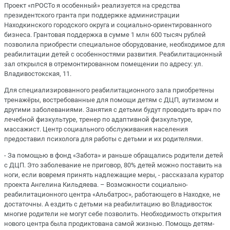
Проект «пРОСТо я особенный» реализуется на средства
президентского гранта при поддержке администрации
Находкинского городского округа и социально-ориентированного
бизнеса. Грантовая поддержка в сумме 1 млн 600 тысяч рублей
позволила приобрести специальное оборудование, необходимое для
реабилитации детей с особенностями развития. Реабилитационный
зал открылся в отремонтированном помещении по адресу: ул.
Владивостокская, 11.
Для специализированного реабилитационного зала приобретены
тренажёры, востребованные для помощи детям с ДЦП, аутизмом и
другими заболеваниями. Занятия с детьми будут проводить врач по
лечебной физкультуре, тренер по адаптивной физкультуре,
массажист. Центр социального обслуживания населения
предоставил психолога для работы с детьми и их родителями.
- За помощью в фонд «Забота» и раньше обращались родители детей
с ДЦП. Это заболевание не приговор, 80% детей можно поставить на
ноги, если вовремя принять надлежащие меры, - рассказала куратор
проекта Ангелина Кильдяева. – Возможности социально-
реабилитационного центра «Альбатрос», работающего в Находке, не
достаточны. А ездить с детьми на реабилитацию во Владивосток
многие родители не могут себе позволить. Необходимость открытия
нового центра была продиктована самой жизнью. Помощь детям-