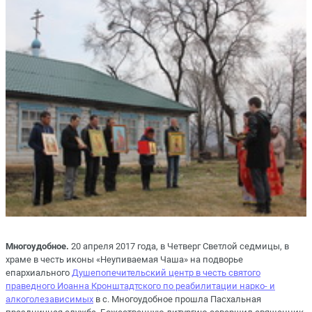
Многоудобное.
20 апреля 2017 года, в Четверг Светлой седмицы, в
храме в честь иконы «Неупиваемая Чаша» на подворье
епархиального
Душепопечительский центр в честь святого
праведного Иоанна Кронштадтского по реабилитации нарко- и
алкоголезависимых
в с. Многоудобное прошла Пасхальная