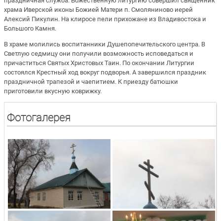
праздничная служба. Божественную литургию совершил священник
храма Иверской иконы Божией Матери п. Смоляниново иерей
Алексий Пикулин. На клиросе пели прихожане из Владивостока и
Большого Камня.
В храме молились воспитанники Душепопечительского центра. В
Светлую седмицу они получили возможность исповедаться и
причаститься Святых Христовых Таин. По окончании Литургии
состоялся Крестный ход вокруг подворья. А завершился праздник
праздничной трапезой и чаепитием. К приезду батюшки
приготовили вкусную коврижку.
Фотогалерея