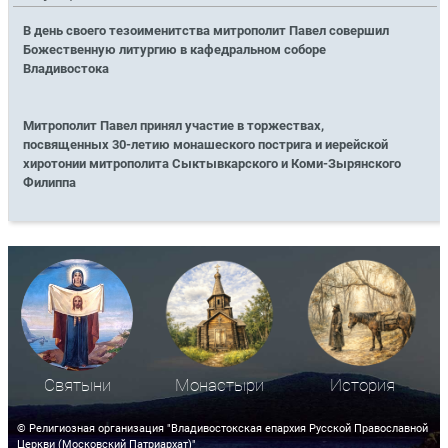
В день своего тезоименитства митрополит Павел совершил
Божественную литургию в кафедральном соборе
Владивостока
Митрополит Павел принял участие в торжествах,
посвященных 30-летию монашеского пострига и иерейской
хиротонии митрополита Сыктывкарского и Коми-Зырянского
Филиппа
Святыни
Монастыри
История
© Религиозная организация "Владивостокская епархия Русской Православной
Церкви (Московский Патриархат)"