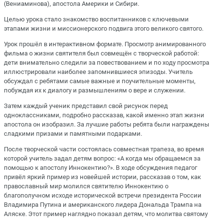
(Вениаминова), апостола Америки и Сибири.
Целью урока стало знакомство воспитанников с ключевыми
этапами жизни и миссионерского подвига этого великого святого.
Урок прошёл в интерактивном формате. Просмотр анимированного
фильма о жизни святителя был совмещён с творческой работой:
дети внимательно следили за повествованием и по ходу просмотра
иллюстрировали наиболее запомнившиеся эпизоды. Учитель
обсуждал с ребятами самые важные и поучительные моменты,
побуждая их к диалогу и размышлениям о вере и служении.
Затем каждый ученик представил свой рисунок перед
одноклассниками, подробно рассказав, какой именно этап жизни
апостола он изобразил. За лучшие работы ребята были награждены
сладкими призами и памятными подарками.
После творческой части состоялась совместная трапеза, во время
которой учитель задал детям вопрос: «А когда мы обращаемся за
помощью к апостолу Иннокентию?». В ходе обсуждения педагог
привёл яркий пример из новейшей истории, рассказав о том, как
православный мир молился святителю Иннокентию о
благополучном исходе исторической встречи президента России
Владимира Путина и американского лидера Дональда Трампа на
Аляске. Этот пример наглядно показал детям, что молитва святому