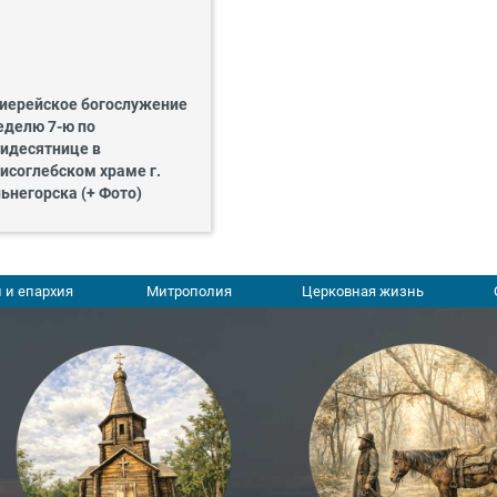
иерейское богослужение
еделю 7-ю по
идесятнице в
исоглебском храме г.
ьнегорска (+ Фото)
 и епархия
Митрополия
Церковная жизнь