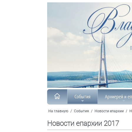
События
Архиерей и е
На главную
/
События
/
Новости епархии
/
Н
Новости епархии 2017