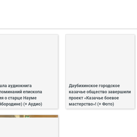
ла аудиокнига
Даубихинское городское
поминаний епископа
казачье общество завершили
ия о старце Науме
проект «Казачье боевое
йбородине) (+ Аудио)
мастерство»! (+ Фото)