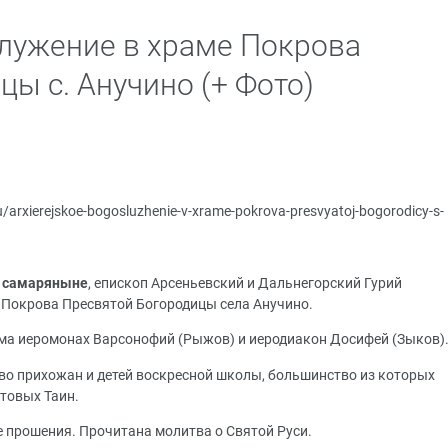
лужение в храме Покрова
ы с. Анучино (+ Фото)
ru/arxierejskoe-bogosluzhenie-v-xrame-pokrova-presvyatoj-bogorodicy-s-
о самаряныне
, епископ Арсеньевский и Дальнегорский Гурий
 Покрова Пресвятой Богородицы села Анучино.
ма иеромонах Варсонофий (Рыжов) и иеродиакон Досифей (Зыков)
о прихожан и детей воскресной школы, большинство из которых
товых Таин.
е прошения. Прочитана молитва о Святой Руси.