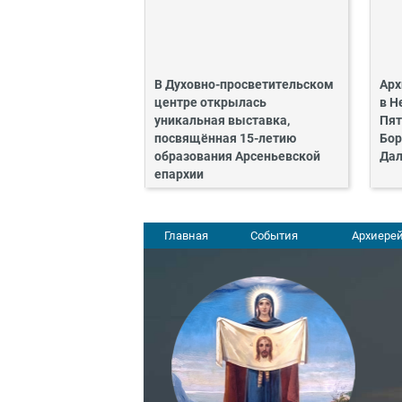
В Духовно-просветительском
Арх
центре открылась
в Н
уникальная выставка,
Пят
посвящённая 15-летию
Бор
образования Арсеньевской
Дал
епархии
Главная
События
Архиерей