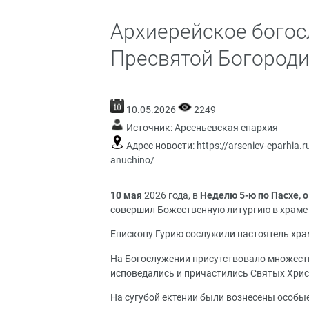
Архиерейское богос
Пресвятой Богородиц
10.05.2026
2249
Источник:
Арсеньевская епархия
Адрес новости:
https://arseniev-eparhia.
anuchino/
10 мая
2026 года, в
Неделю 5-ю по Пасхе, 
совершил Божественную литургию в храме
Епископу Гурию сослужили настоятель хра
На Богослужении присутствовало множеств
исповедались и причастились Святых Хрис
На сугубой ектении были вознесены особы