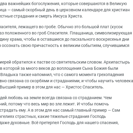
 два важнейших богослужения, которые совершаются в Великую
ица — самый скорбный день в церковном календаре для христиан
естные страдания и смерть Иисуса Христа.
сителя, лежащего во гробе. Обычно это большой плат (кусок
раз положенного во гроб Спасителя. Плащаница, символизирующая
едину храма, чтобы в оставшиеся до пасхального воскресенья дни
з осознать свою причастность к великим событиям, случившимся
ерей обратился к пастве со святительским словом. Архипастырь
, в которой за много веков до воплощения Сына Божия были
 Владыка также напомнил, что с самого момента грехопадения
вно связана со скорбями и страданиями, и чтобы научить человек
Высший пример в этом для нас — Христос Спаситель.
дей любовь на земле всегда связана со страданием. Чем
ий, потому что весь мир во зле лежит. И чтобы помочь
страдать ему. А в этом для нас самый главный пример — Сам
нгелиях страстных, какие тяжелые страдания Господь
и даже духовные. Всё претерпел Господь для нашего спасения,