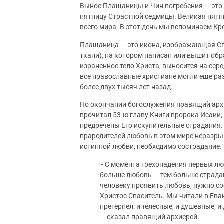
Вынос Плащаницы и Чин погребения — это
пятницу Страстной седмицы. Великая пятн
всего мира. В этот день мы вспоминаем Кр
Плащаница — это икона, изображающая Спа
ткани), на котором написан или вышит об
израненное тело Христа, выносится на сер
все православные христиане могли еще ра
более двух тысяч лет назад.
По окончании богослужения правящий архи
прочитал 53-ю главу Книги пророка Исаии
предречены Его искупительные страдания.
прародителей любовь в этом мире неразры
истинной любви, необходимо сострадание. 
- С момента грехопадения первых лю
больше любовь — тем больше страдан
человеку проявить любовь, нужно со
Христос Спаситель. Мы читали в Ева
претерпел: и телесные, и душевные, 
— сказал правящий архиерей.