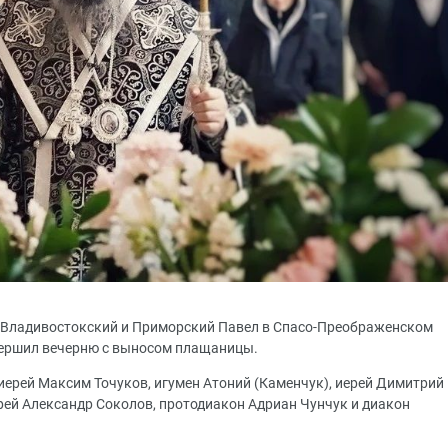
т Владивостокский и Приморский Павел в Спасо-Преображенском
вершил вечерню с выносом плащаницы.
ерей Максим Точуков, игумен Атоний (Каменчук), иерей Димитрий
рей Александр Соколов, протодиакон Адриан Чунчук и диакон