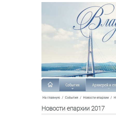
События
Архиерей и е
На главную
/
События
/
Новости епархии
/
Н
Новости епархии 2017