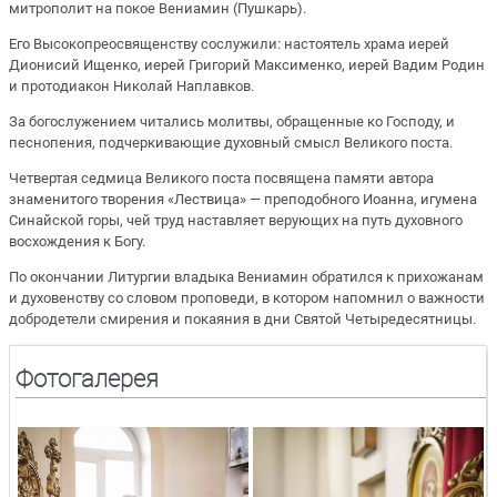
митрополит на покое Вениамин (Пушкарь).
Его Высокопреосвященству сослужили: настоятель храма иерей
Дионисий Ищенко, иерей Григорий Максименко, иерей Вадим Родин
и протодиакон Николай Наплавков.
За богослужением читались молитвы, обращенные ко Господу, и
песнопения, подчеркивающие духовный смысл Великого поста.
Четвертая седмица Великого поста посвящена памяти автора
знаменитого творения «Лествица» — преподобного Иоанна, игумена
Синайской горы, чей труд наставляет верующих на путь духовного
восхождения к Богу.
По окончании Литургии владыка Вениамин обратился к прихожанам
и духовенству со словом проповеди, в котором напомнил о важности
добродетели смирения и покаяния в дни Святой Четыредесятницы.
Фотогалерея