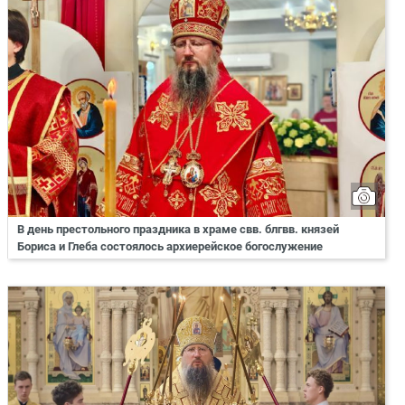
В день престольного праздника в храме свв. блгвв. князей
Бориса и Глеба состоялось архиерейское богослужение