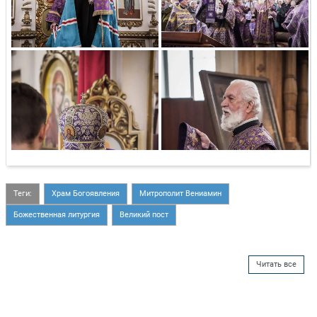
Теги:
Храм Богоявления
Митрополит Вениамин
Божественная литургия
Великий пост
Читать все