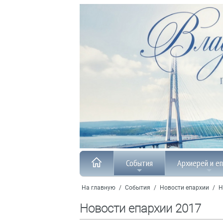
События
Архиерей и е
На главную
/
События
/
Новости епархии
/
Н
Новости епархии 2017