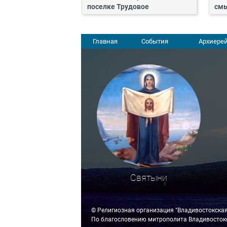
поселке Трудовое
смы
Главная
События
Архиерей
Святыни
© Религиозная организация "Владивостокска
По благословению митрополита Владивостокс