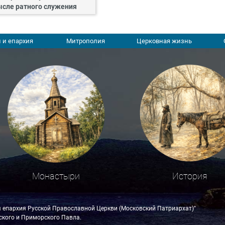
сле ратного служения
 и епархия
Митрополия
Церковная жизнь
Монастыри
История
я епархия Русской Православной Церкви (Московский Патриархат)"
кого и Приморского Павла.