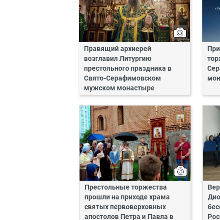
Правящий архиерей
При
возглавил Литургию
тор
престольного праздника в
Сер
Свято-Серафимовском
мон
мужском монастыре
Престольные торжества
Вер
прошли на приходе храма
Дио
святых первоверховных
бес
апостолов Петра и Павла в
Рос