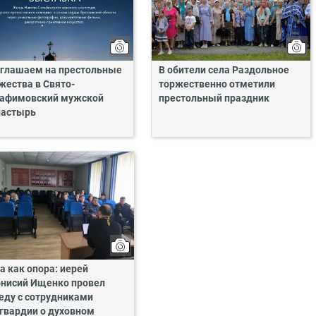
глашаем на престольные
В обители села Раздольное
жества в Свято-
торжественно отметили
афимовский мужской
престольный праздник
астырь
а как опора: иерей
нисий Ищенко провел
еду с сотрудниками
гвардии о духовном