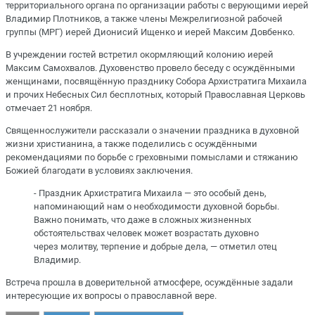
территориального органа по организации работы с верующими иерей
Владимир Плотников, а также члены Межрелигиозной рабочей
группы (МРГ) иерей Дионисий Ищенко и иерей Максим Довбенко.
В учреждении гостей встретил окормляющий колонию иерей
Максим Самохвалов. Духовенство провело беседу с осуждёнными
женщинами, посвящённую празднику Собора Архистратига Михаила
и прочих Небесных Сил бесплотных, который Православная Церковь
отмечает 21 ноября.
Священнослужители рассказали о значении праздника в духовной
жизни христианина, а также поделились с осуждёнными
рекомендациями по борьбе с греховными помыслами и стяжанию
Божией благодати в условиях заключения.
- Праздник Архистратига Михаила — это особый день,
напоминающий нам о необходимости духовной борьбы.
Важно понимать, что даже в сложных жизненных
обстоятельствах человек может возрастать духовно
через молитву, терпение и добрые дела, — отметил отец
Владимир.
Встреча прошла в доверительной атмосфере, осуждённые задали
интересующие их вопросы о православной вере.