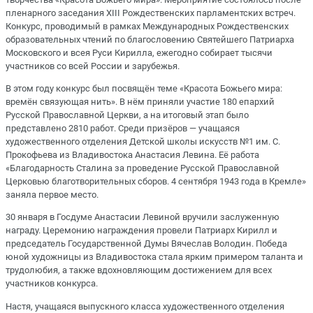
пленарного заседания XIII Рождественских парламентских встреч.
Конкурс, проводимый в рамках Международных Рождественских
образовательных чтений по благословению Святейшего Патриарха
Московского и всея Руси Кирилла, ежегодно собирает тысячи
участников со всей России и зарубежья.
В этом году конкурс был посвящён теме «Красота Божьего мира:
времён связующая нить». В нём приняли участие 180 епархий
Русской Православной Церкви, а на итоговый этап было
представлено 2810 работ. Среди призёров — учащаяся
художественного отделения Детской школы искусств №1 им. С.
Прокофьева из Владивостока Анастасия Левина. Её работа
«Благодарность Сталина за проведение Русской Православной
Церковью благотворительных сборов. 4 сентября 1943 года в Кремле»
заняла первое место.
30 января в Госдуме Анастасии Левиной вручили заслуженную
награду. Церемонию награждения провели Патриарх Кирилл и
председатель Государственной Думы Вячеслав Володин. Победа
юной художницы из Владивостока стала ярким примером таланта и
трудолюбия, а также вдохновляющим достижением для всех
участников конкурса.
Настя, учащаяся выпускного класса художественного отделения