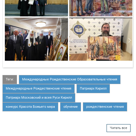
Теги:
Международные Рождественские Образовательные чтения
Международные Рождественские чтения
Патриарх Кирилл
Патриарх Московский и всея Руси Кирилл
конкурс Красота Божьего мира
обучение
рождественские чтения
Читать все