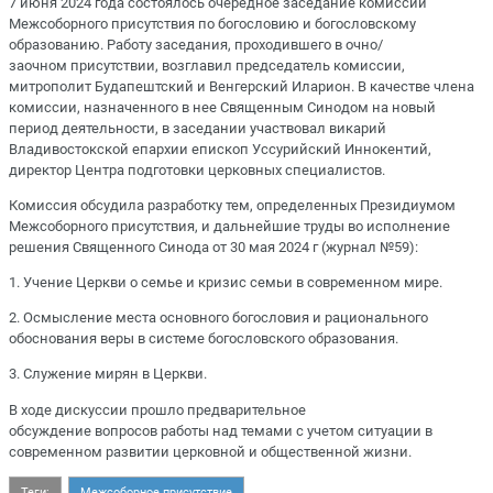
7 июня 2024 года состоялось очередное заседание комиссии
Межсоборного присутствия по богословию и богословскому
образованию. Работу заседания, проходившего в очно/
заочном присутствии, возглавил председатель комиссии,
митрополит Будапештский и Венгерский Иларион. В качестве члена
комиссии, назначенного в нее Священным Синодом на новый
период деятельности, в заседании участвовал викарий
Владивостокской епархии епископ Уссурийский Иннокентий,
директор Центра подготовки церковных специалистов.
Комиссия обсудила разработку тем, определенных Президиумом
Межсоборного присутствия, и дальнейшие труды во исполнение
решения Священного Синода от 30 мая 2024 г (журнал №59):
1. Учение Церкви о семье и кризис семьи в современном мире.
2. Осмысление места основного богословия и рационального
обоснования веры в системе богословского образования.
3. Служение мирян в Церкви.
В ходе дискуссии прошло предварительное
обсуждение вопросов работы над темами с учетом ситуации в
современном развитии церковной и общественной жизни.
Теги:
Межсоборное присутствие