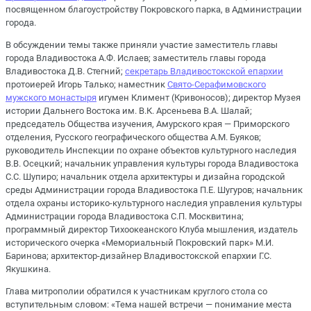
посвященном благоустройству Покровского парка, в Администрации
города.
В обсуждении темы также приняли участие заместитель главы
города Владивостока А.Ф. Ислаев; заместитель главы города
Владивостока Д.В. Стегний;
секретарь Владивостокской епархии
протоиерей Игорь Талько; наместник
Свято-Серафимовского
мужского монастыря
игумен Климент (Кривоносов); директор Музея
истории Дальнего Востока им. В.К. Арсеньева В.А. Шалай;
председатель Общества изучения, Амурского края — Приморского
отделения, Русского географического общества А.М. Буяков;
руководитель Инспекции по охране объектов культурного наследия
В.В. Осецкий; начальник управления культуры города Владивостока
С.С. Шупиро; начальник отдела архитектуры и дизайна городской
среды Администрации города Владивостока П.Е. Шугуров; начальник
отдела охраны историко-культурного наследия управления культуры
Администрации города Владивостока С.П. Москвитина;
программный директор Тихоокеанского Клуба мышления, издатель
исторического очерка «Мемориальный Покровский парк» М.И.
Баринова; архитектор-дизайнер Владивостокской епархии Г.С.
Якушкина.
Глава митрополии обратился к участникам круглого стола со
вступительным словом: «Тема нашей встречи — понимание места