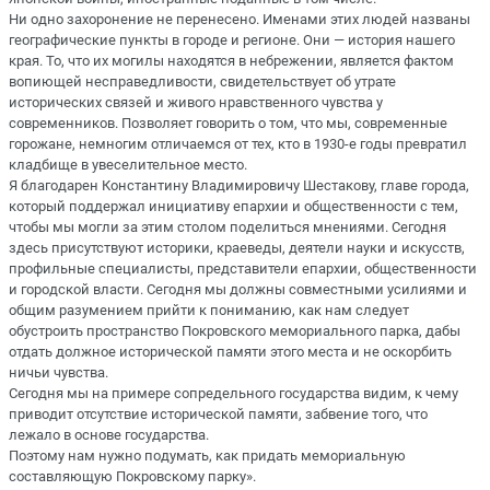
Ни одно захоронение не перенесено. Именами этих людей названы
географические пункты в городе и регионе. Они — история нашего
края. То, что их могилы находятся в небрежении, является фактом
вопиющей несправедливости, свидетельствует об утрате
исторических связей и живого нравственного чувства у
современников. Позволяет говорить о том, что мы, современные
горожане, немногим отличаемся от тех, кто в 1930-е годы превратил
кладбище в увеселительное место.
Я благодарен Константину Владимировичу Шестакову, главе города,
который поддержал инициативу епархии и общественности с тем,
чтобы мы могли за этим столом поделиться мнениями. Сегодня
здесь присутствуют историки, краеведы, деятели науки и искусств,
профильные специалисты, представители епархии, общественности
и городской власти. Сегодня мы должны совместными усилиями и
общим разумением прийти к пониманию, как нам следует
обустроить пространство Покровского мемориального парка, дабы
отдать должное исторической памяти этого места и не оскорбить
ничьи чувства.
Сегодня мы на примере сопредельного государства видим, к чему
приводит отсутствие исторической памяти, забвение того, что
лежало в основе государства.
Поэтому нам нужно подумать, как придать мемориальную
составляющую Покровскому парку».