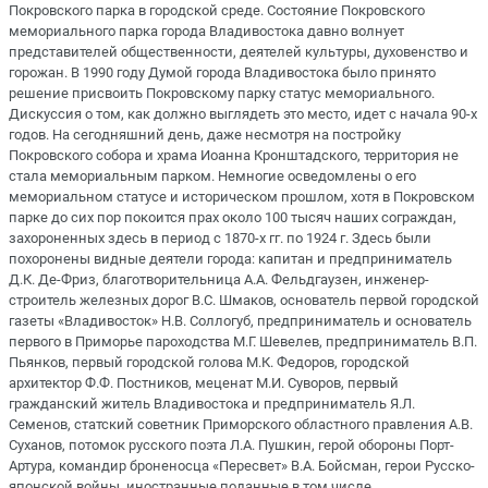
Покровского парка в городской среде. Состояние Покровского
мемориального парка города Владивостока давно волнует
представителей общественности, деятелей культуры, духовенство и
горожан. В 1990 году Думой города Владивостока было принято
решение присвоить Покровскому парку статус мемориального.
Дискуссия о том, как должно выглядеть это место, идет с начала 90-х
годов. На сегодняшний день, даже несмотря на постройку
Покровского собора и храма Иоанна Кронштадского, территория не
стала мемориальным парком. Немногие осведомлены о его
мемориальном статусе и историческом прошлом, хотя в Покровском
парке до сих пор покоится прах около 100 тысяч наших сограждан,
захороненных здесь в период с 1870-х гг. по 1924 г. Здесь были
похоронены видные деятели города: капитан и предприниматель
Д.К. Де-Фриз, благотворительница А.А. Фельдгаузен, инженер-
строитель железных дорог В.С. Шмаков, основатель первой городской
газеты «Владивосток» Н.В. Соллогуб, предприниматель и основатель
первого в Приморье пароходства М.Г. Шевелев, предприниматель В.П.
Пьянков, первый городской голова М.К. Федоров, городской
архитектор Ф.Ф. Постников, меценат М.И. Суворов, первый
гражданский житель Владивостока и предприниматель Я.Л.
Семенов, статский советник Приморского областного правления А.В.
Суханов, потомок русского поэта Л.А. Пушкин, герой обороны Порт-
Артура, командир броненосца «Пересвет» В.А. Бойсман, герои Русско-
японской войны, иностранные поданные в том числе.