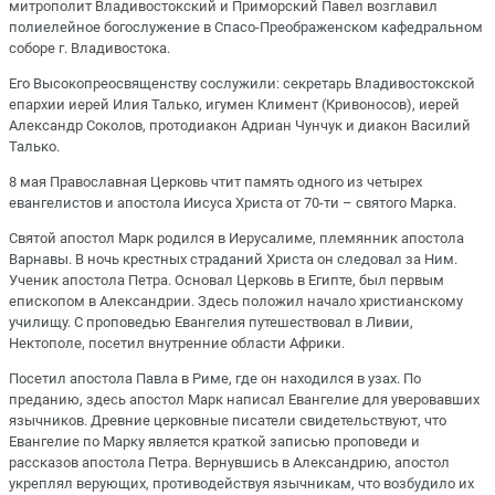
митрополит Владивостокский и Приморский Павел возглавил
полиелейное богослужение в Спасо-Преображенском кафедральном
соборе г. Владивостока.
Его Высокопреосвященству сослужили: секретарь Владивостокской
епархии иерей Илия Талько, игумен Климент (Кривоносов), иерей
Александр Соколов, протодиакон Адриан Чунчук и диакон Василий
Талько.
8 мая Православная Церковь чтит память одного из четырех
евангелистов и апостола Иисуса Христа от 70-ти – святого Марка.
Святой апостол Марк родился в Иерусалиме, племянник апостола
Варнавы. В ночь крестных страданий Христа он следовал за Ним.
Ученик апостола Петра. Основал Церковь в Египте, был первым
епископом в Александрии. Здесь положил начало христианскому
училищу. С проповедью Евангелия путешествовал в Ливии,
Нектополе, посетил внутренние области Африки.
Посетил апостола Павла в Риме, где он находился в узах. По
преданию, здесь апостол Марк написал Евангелие для уверовавших
язычников. Древние церковные писатели свидетельствуют, что
Евангелие по Марку является краткой записью проповеди и
рассказов апостола Петра. Вернувшись в Александрию, апостол
укреплял верующих, противодействуя язычникам, что возбудило их