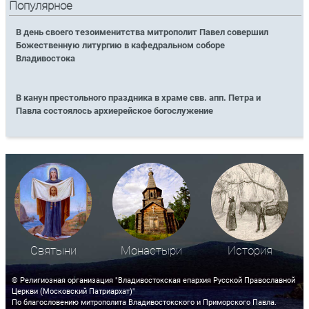
Популярное
В день своего тезоименитства митрополит Павел совершил
Божественную литургию в кафедральном соборе
Владивостока
В канун престольного праздника в храме свв. апп. Петра и
Павла состоялось архиерейское богослужение
Святыни
Монастыри
История
© Религиозная организация "Владивостокская епархия Русской Православной
Церкви (Московский Патриархат)"
По благословению митрополита Владивостокского и Приморского Павла.