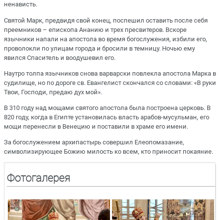
ненависть.
Святой Марк, предвидя свой конец, поспешил оставить после себя
преемников – епископа Ананию и трех пресвитеров. Вскоре
язычники напали на апостола во время богослужения, избили его,
проволокли по улицам города и бросили в темницу. Ночью ему
явился Спаситель и воодушевил его.
Наутро толпа язычников снова варварски повлекла апостола Марка в
судилище, но по дороге св. Евангелист скончался со словами: «В руки
Твои, Господи, предаю дух мой».
В 310 году над мощами святого апостола была построена церковь. В
820 году, когда в Египте установилась власть арабов-мусульман, его
мощи перенесли в Венецию и поставили в храме его имени.
За богослужением архипастырь совершил Елеопомазание,
символизирующее Божию милость ко всем, кто приносит покаяние.
Фотогалерея