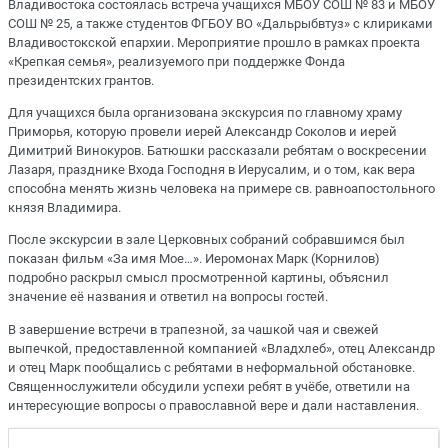
Владивостока состоялась встреча учащихся МБОУ СОШ № 83 и МБОУ
СОШ № 25, а также студентов ФГБОУ ВО «Дальрыбвтуз» с клириками
Владивостокской епархии. Мероприятие прошло в рамках проекта
«Крепкая семья», реализуемого при поддержке Фонда
президентских грантов.
Для учащихся была организована экскурсия по главному храму
Приморья, которую провели иерей Александр Соколов и иерей
Димитрий Винокуров. Батюшки рассказали ребятам о воскресении
Лазаря, празднике Входа Господня в Иерусалим, и о том, как вера
способна менять жизнь человека на примере св. равноапостольного
князя Владимира.
После экскурсии в зале Церковных собраний собравшимся был
показан фильм «За имя Мое…». Иеромонах Марк (Корнилов)
подробно раскрыл смысл просмотренной картины, объяснил
значение её названия и ответил на вопросы гостей.
В завершение встречи в трапезной, за чашкой чая и свежей
выпечкой, предоставленной компанией «Владхлеб», отец Александр
и отец Марк пообщались с ребятами в неформальной обстановке.
Священнослужители обсудили успехи ребят в учёбе, ответили на
интересующие вопросы о православной вере и дали наставления.