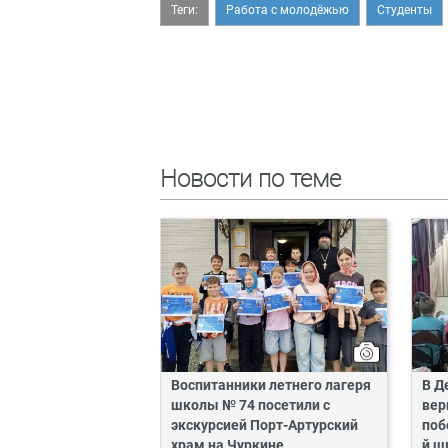
Теги:
Работа с молодёжью
Студенты
Новости по теме
Воспитанники летнего лагеря
В Д
школы № 74 посетили с
вер
экскурсией Порт-Артурский
поб
храм на Чуркине
й ш