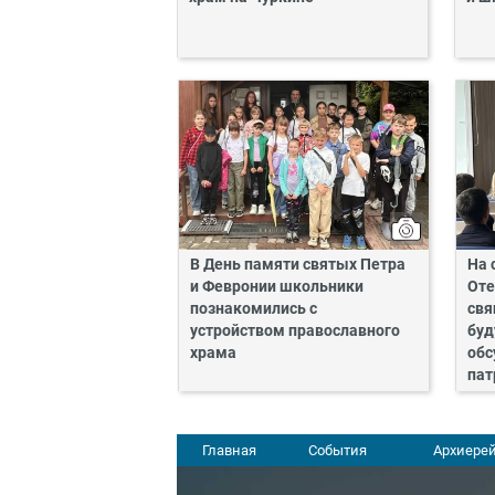
В День памяти святых Петра
На 
и Февронии школьники
Оте
познакомились с
свя
устройством православного
буд
храма
обс
пат
Главная
События
Архиерей