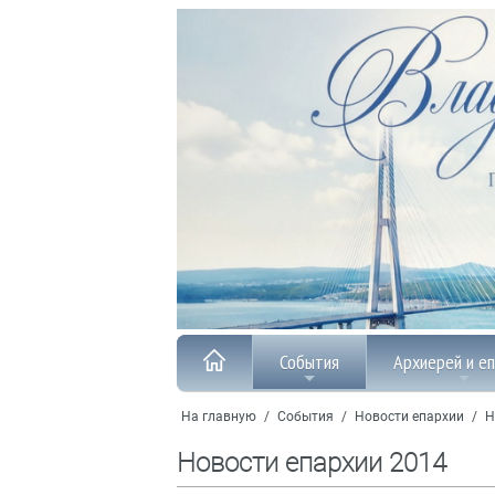
События
Архиерей и е
На главную
/
События
/
Новости епархии
/
Н
Новости епархии 2014