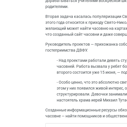
дорабатываться учителями воскресной шко
родителями.
Вторая задача касалась популяризации Св
этого года относится к приходу Свято-Ник
желающий может найти часовню на картах Я
что созданный сайт часовни и даже совер
Руководитель проектов — прихожанка собо
гостеприимства ДВФУ.
- Над проектами работали девять ст
часовней. Работа вызвала у ребят б
второго состоится уже 15 июня, — п
- Особо ценно, что это абсолютно св
этом у них появился живой интерес,
структурировали. Девочки занимали
настоятель храма иерей Михаил Тута
Созданные информационные ресурсы обяза
часовне — найти помощников и обществен