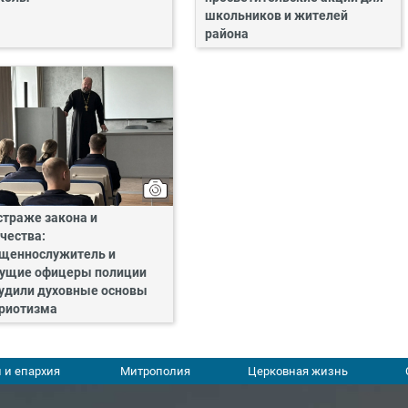
школьников и жителей
района
страже закона и
чества:
щеннослужитель и
ущие офицеры полиции
удили духовные основы
риотизма
 и епархия
Митрополия
Церковная жизнь