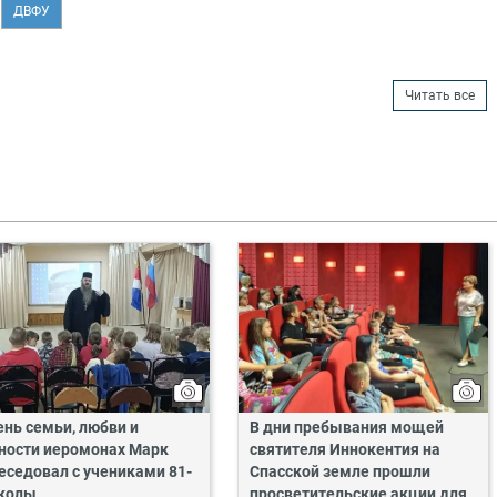
ДВФУ
Читать все
ень семьи, любви и
В дни пребывания мощей
ности иеромонах Марк
святителя Иннокентия на
еседовал с учениками 81-
Спасской земле прошли
колы
просветительские акции для