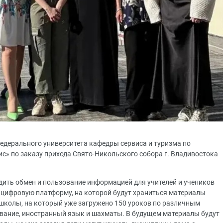
федерального университета кафедры сервиса и туризма по
с» по заказу прихода Свято-Никольского собора г. Владивостока
дить обмен и пользование информацией для учителей и учеников
цифровую платформу, на которой будут храниться материалы
 школы, на который уже загружено 150 уроков по различным
вание, иностранный язык и шахматы. В будущем материалы будут