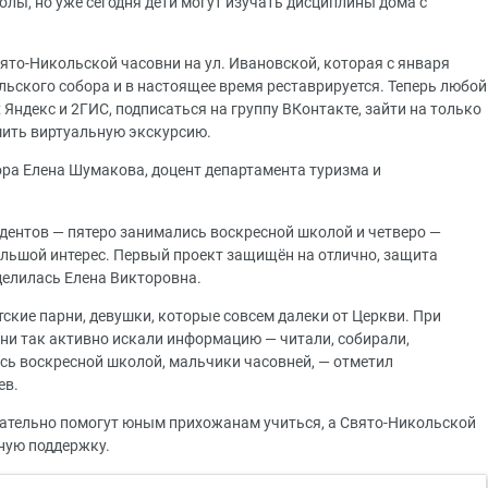
лы, но уже сегодня дети могут изучать дисциплины дома с
ято-Никольской часовни на ул. Ивановской, которая с января
ольского собора и в настоящее время реставрируется. Теперь любой
ндекс и 2ГИС, подписаться на группу ВКонтакте, зайти на только
шить виртуальную экскурсию.
ра Елена Шумакова, доцент департамента туризма и
удентов — пятеро занимались воскресной школой и четверо —
ольшой интерес. Первый проект защищён на отлично, защита
оделилась Елена Викторовна.
етские парни, девушки, которые совсем далеки от Церкви. При
 они так активно искали информацию — читали, собирали,
сь воскресной школой, мальчики часовней, — отметил
ев.
тельно помогут юным прихожанам учиться, а Свято-Никольской
ную поддержку.