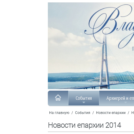
События
Архиерей и е
На главную
/
События
/
Новости епархии
/
Н
Новости епархии 2014