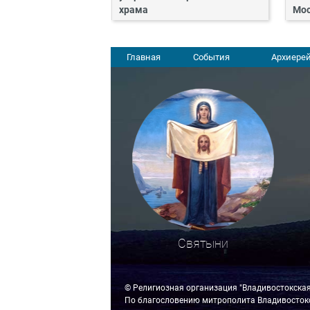
храма
Мос
Главная
События
Архиерей
Святыни
© Религиозная организация "Владивостокска
По благословению митрополита Владивостокс