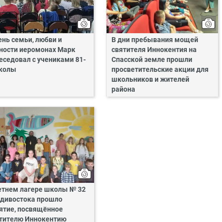
ень семьи, любви и
В дни пребывания мощей
ности иеромонах Марк
святителя Иннокентия на
еседовал с учениками 81-
Спасской земле прошли
колы
просветительские акции для
школьников и жителей
района
етнем лагере школы № 32
дивостока прошло
ятие, посвящённое
тителю Иннокентию