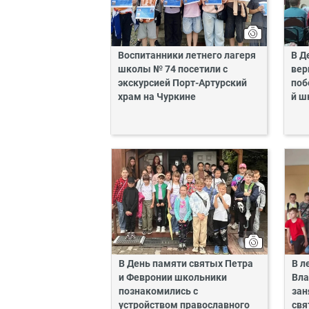
Воспитанники летнего лагеря
В Д
школы № 74 посетили с
вер
экскурсией Порт-Артурский
поб
храм на Чуркине
й ш
В День памяти святых Петра
В л
и Февронии школьники
Вла
познакомились с
зан
устройством православного
свя