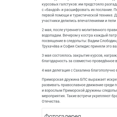
курсовых галстуков: им предстояло разгад
с «бандой» и расшифровать их послание. 
первой помощи и туристической технике. 
участники делились впечатлениями и пели
2 мая, после утреннего молитвенного пра
водопадам. Вечером у костра каждый патр
посвящение в следопыты: Вадим Слободин,
Трухачёва и София Силидис приняли это в
3 мая состоялось закрытие курсов, награж
благодарность за совместно проведённое 
4 мая делегация с Сахалина благополучно
Приморская дружина БПС выражает искрен
развивать православное движение среди по
и взрослым Приморской дружины следопыт
мероприятия. Такие встречи укрепляют бра
Отечества.
Фотогалерея