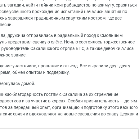
ать загадки, найти тайник контрабандистов по азимуту, сразиться
После успешного прохождения испытаний начались занятия по
День завершился традиционным скаутским костром, где все
 песни.
вила, дружина отправилась в радиальный поход к Смольным
уль представил сценку о слёте. Ночью состоялось торжественное
 руководитель Сахалинского отряда БПС, а также девочки Алиса
ажное звание.
дение участников, прощание и отъезд. Все выразили друг другу
время, обмен опытом и поддержку.
 вернулась домой.
нюю благодарность гостям с Сахалина за их стремление
дростков и за участие в курсах. Особая признательность — детям
ов за переданный опыт, организацию и подготовку этого важного
тские связи и вдохновляют на новые свершения во славу Церкви и