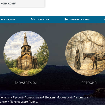
ковскому
 и епархия
Митрополия
Церковная жизнь
Монастыри
История
я епархия Русской Православной Церкви (Московский Патриархат)"
кого и Приморского Павла.