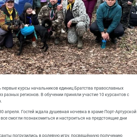
сь первые курсы начальников единиц Братства православных
з разных регионов. В обучении приняли участие 10 курсантов с
а.
30 апреля. Гостей ждала душевная ночевка в храме Порт-Артурской
 все смогли познакомиться и настроиться на предстоящие дни
санты погрузились в ролевую игру, посвящённую получению