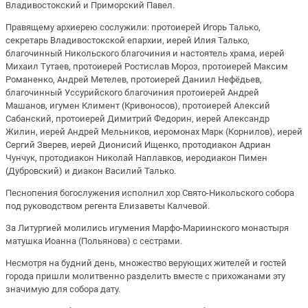
Владивостокский и Приморский Павел.
Правящему архиерею сослужили: протоиерей Игорь Талько,
секретарь Владивостокской епархии, иерей Илия Талько,
благочинный Никольского благочиния и настоятель храма, иерей
Михаил Тутаев, протоиерей Ростислав Мороз, протоиерей Максим
Романенко, Андрей Метелев, протоиерей Даниил Нефёдьев,
благочинный Уссурийского благочиния протоиерей Андрей
Машанов, игумен Климент (Кривоносов), протоиерей Алексий
Сабанский, протоиерей Димитрий Федорин, иерей Александр
Жилин, иерей Андрей Мельников, иеромонах Марк (Корнилов), иерей
Сергий Зверев, иерей Дионисий Ищенко, протодиакон Адриан
Чунчук, протодиакон Николай Наплавков, иеродиакон Пимен
(Дубровский) и диакон Василий Талько.
Песнопения богослужения исполнил хор Свято-Никольского собора
под руководством регента Елизаветы Калчевой.
За Литургией молились игумения Марфо-Мариинского монастыря
матушка Иоанна (Польянова) с сестрами.
Несмотря на будний день, множество верующих жителей и гостей
города пришли молитвенно разделить вместе с прихожанами эту
значимую для собора дату.