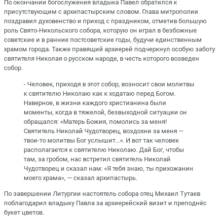
По окончании богослужения владыка Павел обратился к
присутствующим с архипастырским словом. Глава митрополии
поздравил духовенство и приход с праздником, отметив большую
роль Свято-Никольского собора, которую он играл в безбожные
советские и в ранние постсоветские годы, будучи единственным
храмом города. Также правящий архиерей подчеркнул особую заботу
святителя Николая о русском народе, в честь которого возведен
собор.
- Человек, приходя в этот собор, возносит свои молитвы
к святителю Николаю как к ходатаю перед Богом.
Наверное, в жизни каждого христианина были
моменты, когда в тяжелой, безвыходной ситуации он
обращался: «Матерь Божия, помолись за меня!
Святитель Николай Чудотворец, воздохни за меня —
твои-то молитвы Бог услышит...». И вот так человек
располагается к святителю Николаю. Дай Бог, чтобы
там, за гробом, нас встретил святитель Николай
Чудотворец и сказал нам: «Я тебя знаю, ты прихожанин
моего храма», — сказал архипастырь.
По завершении Литургии настоятель собора отец Михаил Тутаев
поблагодарил владыку Павла за архиерейский визит и преподнёс
букет цветов.