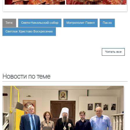
Теги:
Свято-Никольский собор
Митрополит Павел
Пасха
Светлое Христово Воскресение
Читать все
Новости по теме