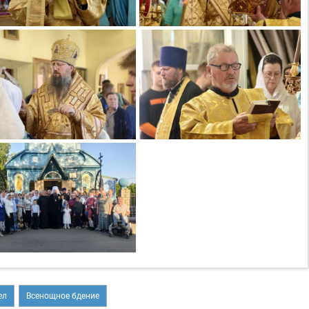
ел
Всенощное бдение