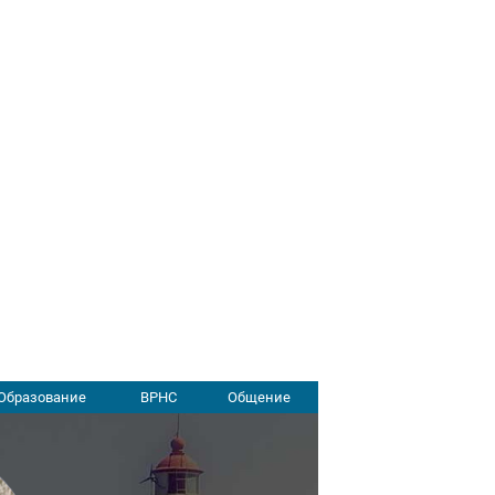
Образование
ВРНС
Общение