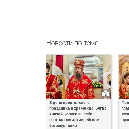
Новости по теме
В день престольного
Пол
праздника в храме свв. блгвв.
гла
князей Бориса и Глеба
воз
состоялось архиерейское
арх
богослужение