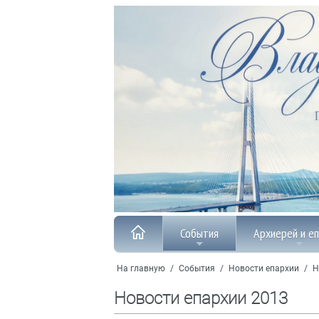
События
Архиерей и е
На главную
/
События
/
Новости епархии
/
Н
Новости епархии 2013