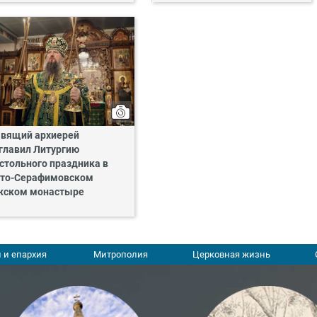
вящий архиерей
главил Литургию
стольного праздника в
то-Серафимовском
жском монастыре
 и епархия
Митрополия
Церковная жизнь