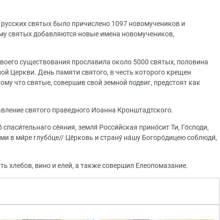
у русских святых было причислено 1097 новомучеников и
онму святых добавляются новые имена новомучеников,
своего существования прославила около 5000 святых, половина
й Церкви. День памяти святого, в честь которого крещен
тому что святые, совершив свой земной подвиг, предстоят как
авление святого праведного Иоанна Кронштадтского.
 спаси́тельнаго се́яния, земля́ Росси́йская прино́сит Ти, Го́споди,
ми в ми́ре глубо́це// Це́рковь и страну́ на́шу Богоро́дицею соблюди́,
ь хлебов, вино и елей, а также совершил Елеопомазание.