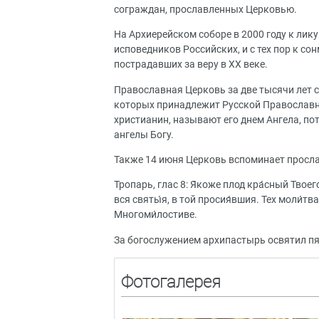
сограждан, прославленных Церковью.
На Архиерейском соборе в 2000 году к лик
исповедников Российских, и с тех пор к с
пострадавших за веру в ХХ веке.
Православная Церковь за две тысячи лет 
которых принадлежит Русской Православно
христианин, называют его днем Ангела, по
ангелы Богу.
Также 14 июня Церковь вспоминает просл
Тропарь, глас 8: Я́коже плод кра́сный Твоего́
вся святы́я, в той просия́вшия. Тех моли́тва
Многоми́лостиве.
За богослужением архипастырь освятил пят
Фотогалерея