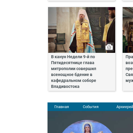
В канун Недели 9-й по
Пра
Пятидесятнице глава
воз
митрополии совершил
пре
всенощное бдение в
Свя
кафедральном соборе
му
Владивостока
Главная
События
Архиерей