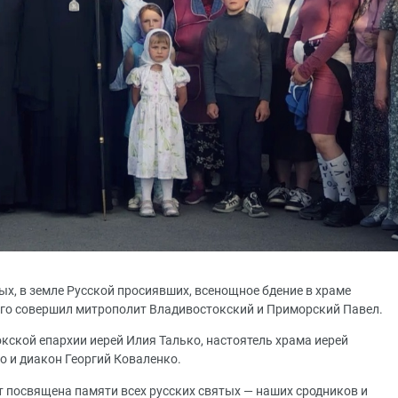
тых, в земле Русской просиявших, всенощное бдение в храме
его совершил митрополит Владивостокский и Приморский Павел.
кской епархии иерей Илия Талько, настоятель храма иерей
о и диакон Георгий Коваленко.
т посвящена памяти всех русских святых — наших сродников и