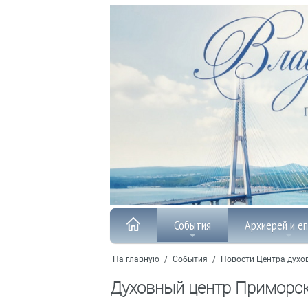
События
Архиерей и е
На главную
/
События
/
Новости Центра духо
Духовный центр Приморс