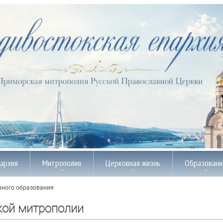
пархия
Митрополия
Церковная жизнь
Образовани
вного образования
кой митрополии