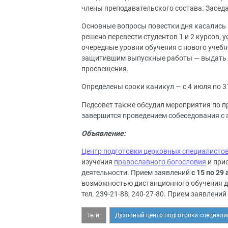
члены преподавательского состава. Засед
Основные вопросы повестки дня касались 
решено перевести студентов 1 и 2 курсов,
очередные уровни обучения с нового учебн
защитившим выпускные работы — выдать д
просвещения.
Определены сроки каникул — с 4 июля по 31
Педсовет также обсудил мероприятия по п
завершится проведением собеседования с 
Объявление:
Центр подготовки церковных специалисто
изучения
православного богословия
и при
деятельности. Прием заявлений
с 15 по 29
возможностью дистанционного обучения дл
тел. 239-21-88, 240-27-80. Прием заявлений 
Теги:
Духовный центр подготовки специали