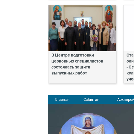
В Центре подготовки
Ста
церковных специалистов
оли
состоялась защита
«Ос
выпускных работ
кул
уче
Главная
События
Архиерей