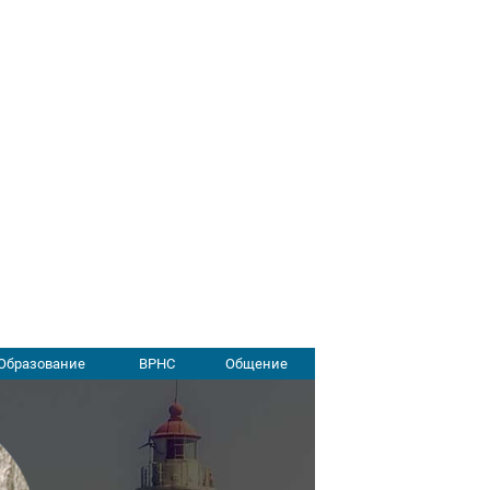
Образование
ВРНС
Общение