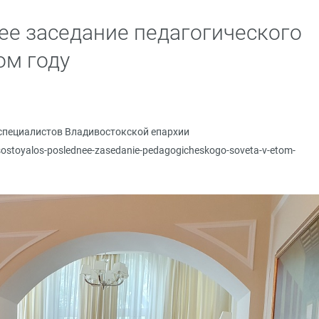
ее заседание педагогического
ом году
специалистов Владивостокской епархии
/sostoyalos-poslednee-zasedanie-pedagogicheskogo-soveta-v-etom-