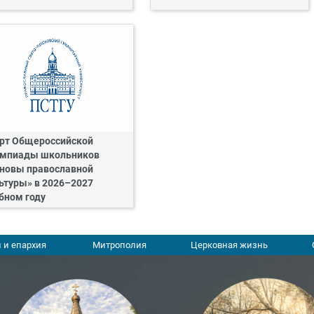
рт Общероссийской
мпиады школьников
новы православной
ьтуры» в 2026–2027
бном году
 и епархия
Митрополия
Церковная жизнь