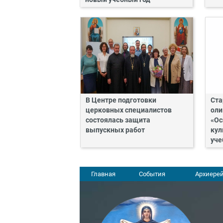
В Центре подготовки
Ста
церковных специалистов
оли
состоялась защита
«Ос
выпускных работ
кул
уче
Главная
События
Архиерей