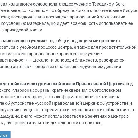
вах излагаются основополагающее учение о Триедином Боге;
о человеке, сотворенном по образу Божию, и о Богочеловеке Иисусе
века; последняя глава посвящена православной эсхатологии.
ко усвоению материала, но и дает возможность использовать ее
 в приходской жизни
нравственного учения»
под общей редакцией митрополита
аться в учебном процессе Центра, а также для просветительской
ратко изложено православное нравственное учение.
вственности — Декалог и Заповеди блаженств, разбирается
лавной аскетики, говорится о важнейшем духовном делании
о устройства и литургической жизни Православной Церкви»
под
кого Илариона собраны краткие сведения о богословском
и каноническом праве, а также формах церковной жизни на
ле об устройстве Русской Православной Церкви; об устройстве и
служении священных предметах и священнических облачениях; о
едыдущие, книга может использоваться на занятиях в Центре в
ть для просветительской деятельности на приходе.
стов