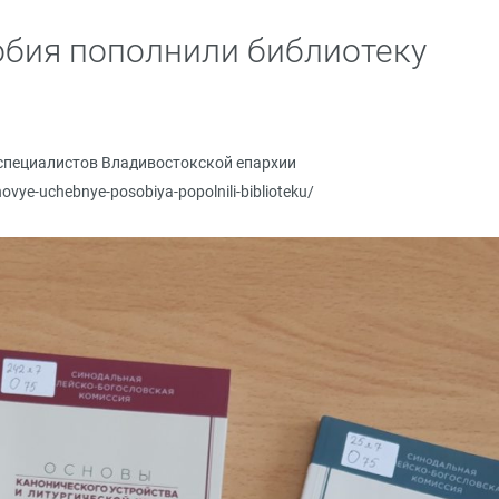
бия пополнили библиотеку
специалистов Владивостокской епархии
novye-uchebnye-posobiya-popolnili-biblioteku/