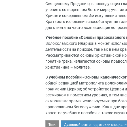
Священному Преданию, в последующих гла
учение о сотворенном Богом мире; учение 
Христе и совершенном Им искуплении чело
Краткость изложения способствует не толь
для ответа на часто возникающие вопросы
Учебное пособие «Основы православного 
Волоколамского Илариона может использов
деятельности на приходе, так как в нем к
Рассматриваются основы христианской нра
понятие греха, излагаются основы правос
христианина – молитве.
В
учебном пособии «Основы каноническог
общей редакцией митрополита Волоколамс
понимании Церкви; об устройстве Церкви 
всемирном и поместном уровнях, в том чис
символизме храма, используемых при бого
православном богослужении. Как и две пр
качестве учебного пособия, а также служи
Теги:
Духовный центр подготовки специали