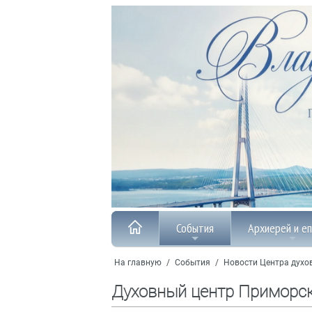
События
Архиерей и е
На главную
/
События
/
Новости Центра духо
Духовный центр Приморс