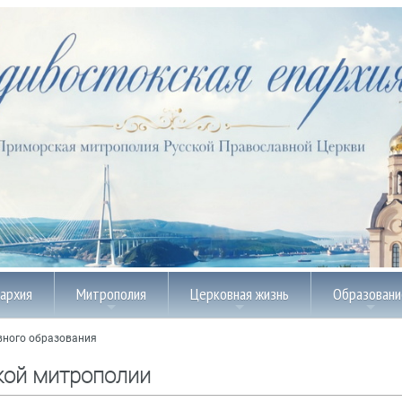
пархия
Митрополия
Церковная жизнь
Образовани
вного образования
кой митрополии