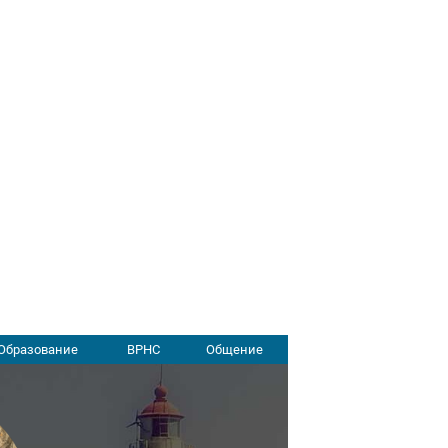
Образование
ВРНС
Общение