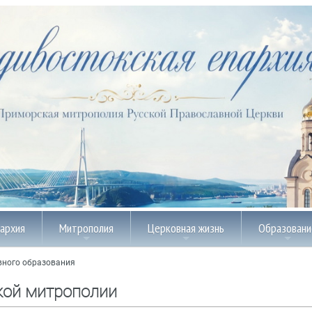
пархия
Митрополия
Церковная жизнь
Образовани
вного образования
кой митрополии