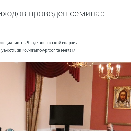
иходов проведен семинар
специалистов Владивостокской епархии
lya-sotrudnikov-hramov-prochitali-lektsii/