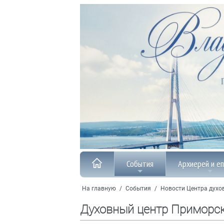
События
Архиерей и е
На главную
/
События
/
Новости Центра духо
Духовный центр Приморс