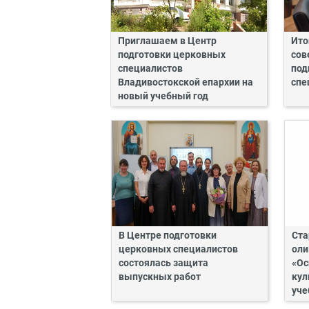
Приглашаем в Центр
Ито
подготовки церковных
сов
специалистов
под
Владивостокской епархии на
спе
новый учебный год
В Центре подготовки
Ста
церковных специалистов
оли
состоялась защита
«Ос
выпускных работ
кул
уче