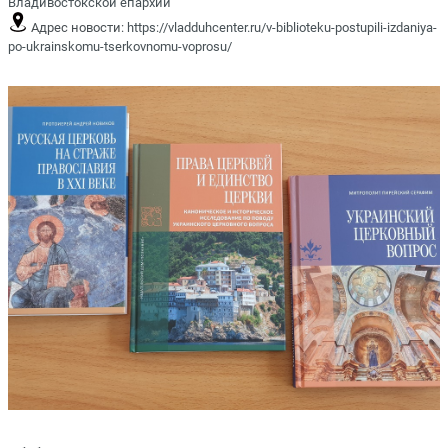
Владивостокской епархии
Адрес новости:
https://vladduhcenter.ru/v-biblioteku-postupili-izdaniya-
po-ukrainskomu-tserkovnomu-voprosu/