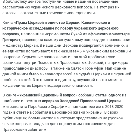
В библиотеку центра поступили новые издания посвященные
рассмотрению украинского церковного вопроса. На этот раз их
авторы — авторитетные греческие исследователи.
Книга «
Права Церквей и единство Церкви. Каноническое и
историческое исследование по поводу украинского церковного
вопроса»
, написанная иеромонахом Лукой из
афонского монастыря
Григориат
, посвящена самому актуальному вопросу для православия
– единству Церкви. В наши дни Церковь подвергается волнению, и
ее единство испытывается так называемым украинским церковным
вопросом. Серьезные разногласия из-за этой проблемы уже
возникают внутри Поместных Православных Церквей, на приходах
православной диаспоры, а также на Святой Горе Афон. Написание
данной книги было вызвано тревогой за судьбы Церкви и искренней
любовью к ней. Это призыв к единству, звучащий на тот момент,
когда единство Церкви подвергается опасности.
В книге
«Украинский церковный вопрос»
собраны статьи одного из
наиболее известных
иерархов Элладской Православной Церкви
митрополита Пирейского Серафима, написанные им в 2018-2020
годах в ответ на события в церковной жизни Украины. В своих
публикациях, большинство из которых представлено на русском
языке впервые, владыка дает оценку этим трагическим для
Православия событиям.