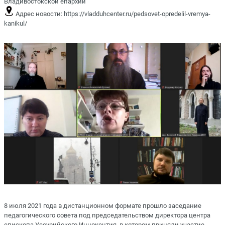
Владивостокской епархии
Адрес новости:
https://vladduhcenter.ru/pedsovet-opredelil-vremya-
kanikul/
8 июля 2021 года в дистанционном формате прошло заседание
педагогического совета под председательством директора центра
епископа Уссурийского Иннокентия, в котором приняли участие