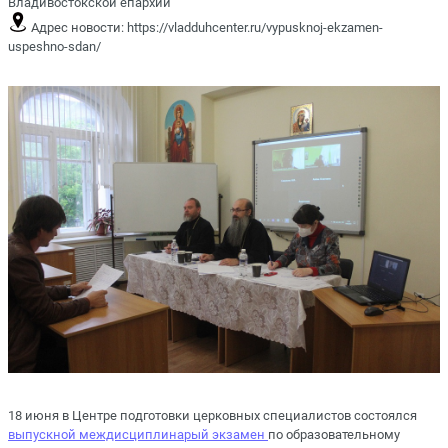
Владивостокской епархии
Адрес новости:
https://vladduhcenter.ru/vypusknoj-ekzamen-
uspeshno-sdan/
18 июня в Центре подготовки церковных специалистов состоялся
выпускной междисциплинарый экзамен
по образовательному