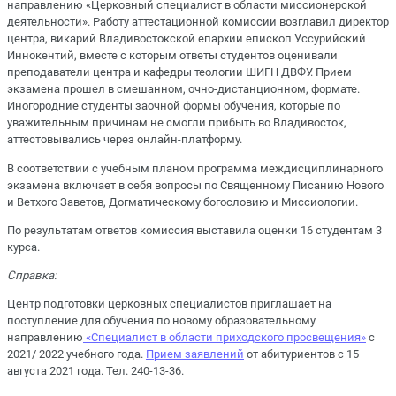
направлению «Церковный специалист в области миссионерской
деятельности». Работу аттестационной комиссии возглавил директор
центра, викарий Владивостокской епархии епископ Уссурийский
Иннокентий, вместе с которым ответы студентов оценивали
преподаватели центра и кафедры теологии ШИГН ДВФУ. Прием
экзамена прошел в смешанном, очно-дистанционном, формате.
Иногородние студенты заочной формы обучения, которые по
уважительным причинам не смогли прибыть во Владивосток,
аттестовывались через онлайн-платформу.
В соответствии с учебным планом программа междисциплинарного
экзамена включает в себя вопросы по Священному Писанию Нового
и Ветхого Заветов, Догматическому богословию и Миссиологии.
По результатам ответов комиссия выставила оценки 16 студентам 3
курса.
Справка:
Центр подготовки церковных специалистов приглашает на
поступление для обучения по новому образовательному
направлению
«Специалист в области приходского просвещения»
с
2021/ 2022 учебного года.
Прием заявлений
от абитуриентов с 15
августа 2021 года. Тел. 240-13-36.