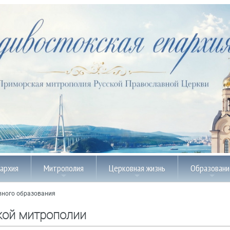
пархия
Митрополия
Церковная жизнь
Образовани
вного образования
кой митрополии