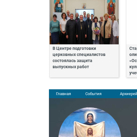
В Центре подготовки
Ста
церковных специалистов
оли
состоялась защита
«Ос
выпускных работ
кул
уче
Главная
События
Архиерей