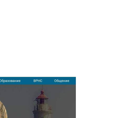
Образование
ВРНС
Общение