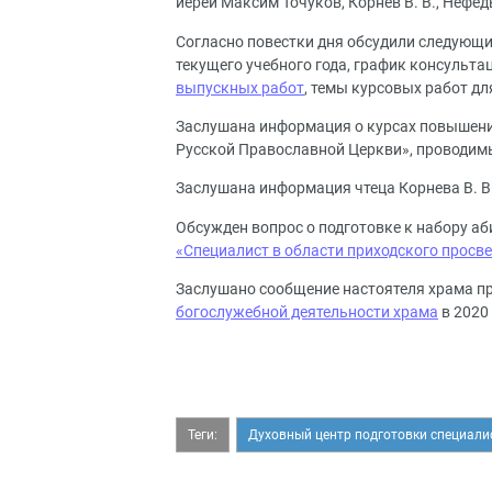
иерей Максим Точуков, Корнев В. В., Нефедь
Согласно повестки дня обсудили следующи
текущего учебного года, график консультац
выпускных работ
, темы курсовых работ дл
Заслушана информация о курсах повышени
Русской Православной Церкви», проводим
Заслушана информация чтеца Корнева В. В
Обсужден вопрос о подготовке к набору а
«Специалист в области приходского просв
Заслушано сообщение настоятеля храма пр
богослужебной деятельности храма
в 2020 
Теги:
Духовный центр подготовки специали