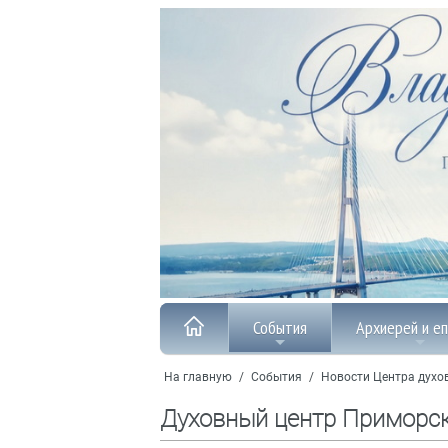
События
Архиерей и е
На главную
/
События
/
Новости Центра духо
Духовный центр Приморс