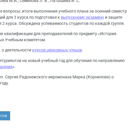
ева М.И., Семенова Л. В., Латышева И. С.
е вопросы: итоги выполнения учебного плана за осенний семестр
ий для 3 курса по подготовке к
выпускному экзамену
и защите
я 2 курса. Обсуждена успеваемость студентов по каждой группе.
я квалификации для преподавателей по предмету «История
ых Учебным комитетом.
. о деятельности
курсов церковных чтецов
.
битуриентов на новый учебный год для обучения по направлению
ещения
«.
п. Сергия Радонежского иеромонаха Марка (Корнилова) о
году.
стов