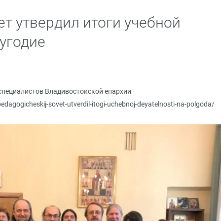
ет утвердил итоги учебной
лугодие
специалистов Владивостокской епархии
pedagogicheskij-sovet-utverdil-itogi-uchebnoj-deyatelnosti-na-polgoda/