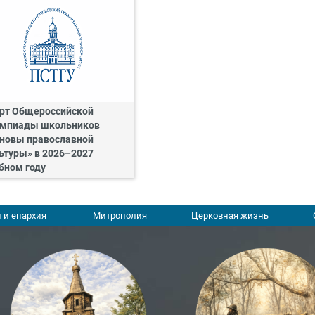
рт Общероссийской
мпиады школьников
новы православной
ьтуры» в 2026–2027
бном году
 и епархия
Митрополия
Церковная жизнь