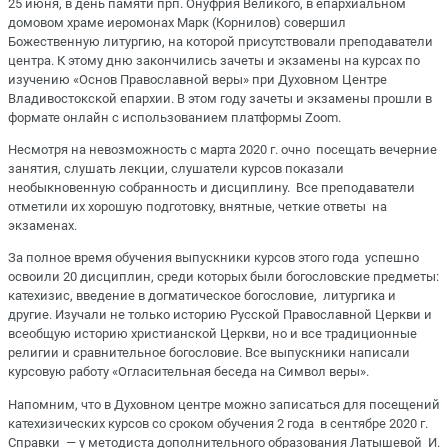
25 июня, в день памяти прп. Онуфрия Великого, в епархиальном
домовом храме иеромонах Марк (Корнилов) совершил
Божественную литургию, на которой присутствовали преподаватели
центра. К этому дню закончились зачеты и экзамены на курсах по
изучению «Основ Православной веры» при Духовном Центре
Владивостокской епархии. В этом году зачеты и экзамены прошли в
формате онлайн с использованием платформы Zoom.
Несмотря на невозможность с марта 2020 г. очно посещать вечерние
занятия, слушать лекции, слушатели курсов показали
необыкновенную собранность и дисциплину. Все преподаватели
отметили их хорошую подготовку, внятные, четкие ответы на
экзаменах.
За полное время обучения выпускники курсов этого года успешно
освоили 20 дисциплин, среди которых были богословские предметы:
катехизис, введение в догматическое богословие, литургика и
другие. Изучали не только историю Русской Православной Церкви и
всеобщую историю христианской Церкви, но и все традиционные
религии и сравнительное богословие. Все выпускники написали
курсовую работу «Огласительная беседа на Символ веры».
Напомним, что в Духовном центре можно записаться для посещений
катехизических курсов со сроком обучения 2 года в сентябре 2020 г.
Справки — у методиста дополнительного образования Латышевой И.