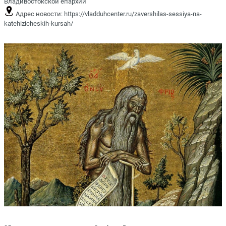
Владивостокской епархии
Адрес новости:
https://vladduhcenter.ru/zavershilas-sessiya-na-
katehizicheskih-kursah/