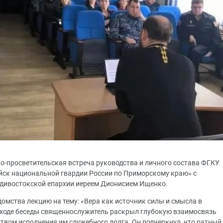
но-просветительская встреча руководства и личного состава ФГКУ
йск национальной гвардии России по Приморскому краю» с
адивостокской епархии иереем Дионисием Ищенко.
омства лекцию на тему: «Вера как источник силы и смысла в
 ходе беседы священнослужитель раскрыл глубокую взаимосвязь
твом исполнения им служебного долга. Он подчеркнул, что ратный