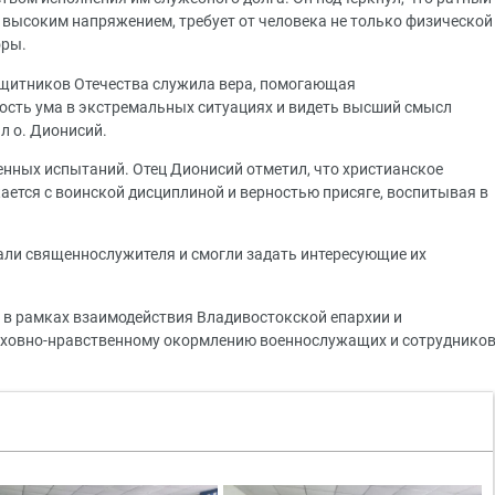
 высоким напряжением, требует от человека не только физической
оры.
защитников Отечества служила вера, помогающая
вость ума в экстремальных ситуациях и видеть высший смысл
л о. Дионисий.
енных испытаний. Отец Дионисий отметил, что христианское
ается с воинской дисциплиной и верностью присяге, воспитывая в
али священнослужителя и смогли задать интересующие их
 в рамках взаимодействия Владивостокской епархии и
духовно-нравственному окормлению военнослужащих и сотруднико