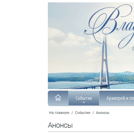
События
Архиерей и е
На главную
/
События
/
Анонсы
Анонсы