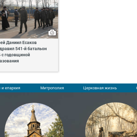
ей Даниил Есаков
дравил 541-й батальон
 с годовщиной
азования
 и епархия
Митрополия
Церковная жизнь