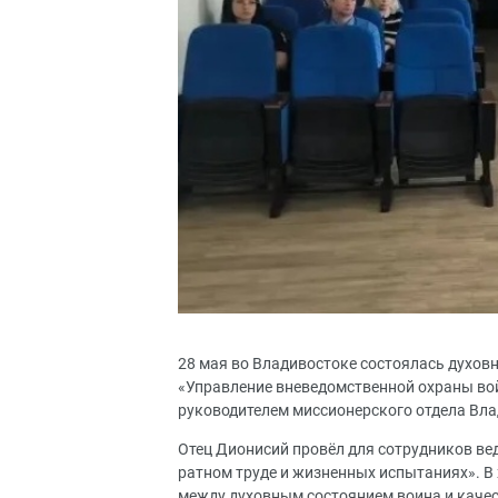
28 мая во Владивостоке состоялась духов
«Управление вневедомственной охраны во
руководителем миссионерского отдела Вл
Отец Дионисий провёл для сотрудников вед
ратном труде и жизненных испытаниях». В
между духовным состоянием воина и качес