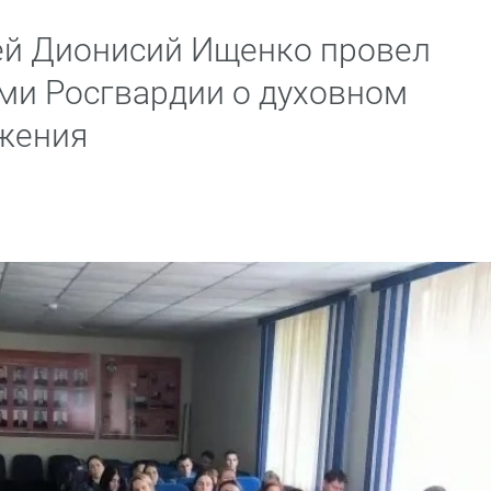
рей Дионисий Ищенко провел
ами Росгвардии о духовном
жения