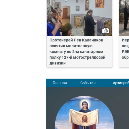
Протоиерей Лев Калачиков
Иер
освятил молитвенную
поз
комнату во 2-м санитарном
РЭБ
полку 127-й мотострелковой
обр
дивизии
Главная
События
Архиерей