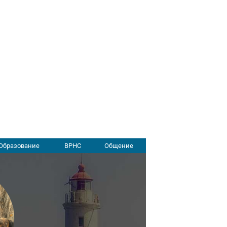
Образование
ВРНС
Общение