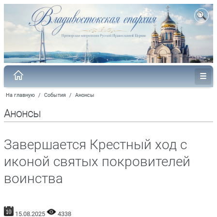
На главную
/
События
/
Анонсы
Анонсы
Завершается Крестный ход с
иконой святых покровителей
воинства
15.08.2025
4338