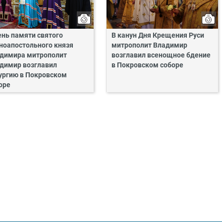
ень памяти святого
В канун Дня Крещения Руси
ноапостольного князя
митрополит Владимир
димира митрополит
возглавил всенощное бдение
димир возглавил
в Покровском соборе
ургию в Покровском
оре