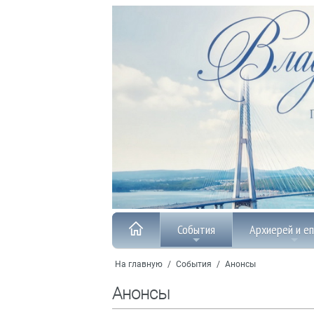
События
Архиерей и е
На главную
/
События
/
Анонсы
Анонсы