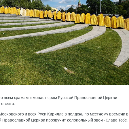
, по всем храмам и монастырям Русской Православной Церкви
говеста.
осковского и всея Руси Кирилла в полдень по местному времени в
й Православной Церкви прозвучит колокольный звон «Слава Тебе,