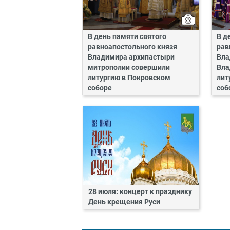
В день памяти святого
В д
равноапостольного князя
рав
Владимира архипастыри
Вла
митрополии совершили
Вла
литургию в Покровском
лит
соборе
соб
28 июля: концерт к празднику
День крещения Руси