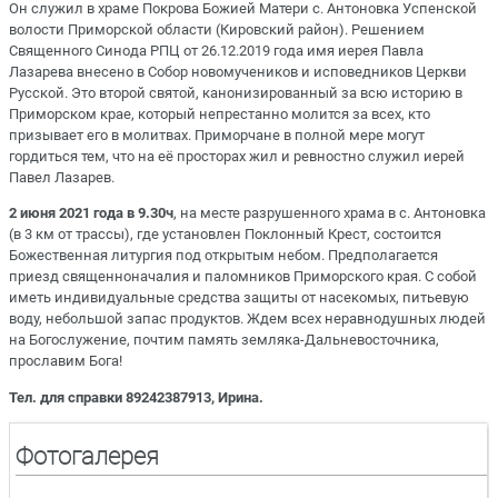
Он служил в храме Покрова Божией Матери с. Антоновка Успенской
волости Приморской области (Кировский район). Решением
Священного Синода РПЦ от 26.12.2019 года имя иерея Павла
Лазарева внесено в Собор новомучеников и исповедников Церкви
Русской. Это второй святой, канонизированный за всю историю в
Приморском крае, который непрестанно молится за всех, кто
призывает его в молитвах. Приморчане в полной мере могут
гордиться тем, что на её просторах жил и ревностно служил иерей
Павел Лазарев.
2 июня 2021 года в 9.30ч
, на месте разрушенного храма в с. Антоновка
(в 3 км от трассы), где установлен Поклонный Крест, состоится
Божественная литургия под открытым небом. Предполагается
приезд священноначалия и паломников Приморского края. С собой
иметь индивидуальные средства защиты от насекомых, питьевую
воду, небольшой запас продуктов. Ждем всех неравнодушных людей
на Богослужение, почтим память земляка-Дальневосточника,
прославим Бога!
Тел. для справки 89242387913, Ирина.
Фотогалерея