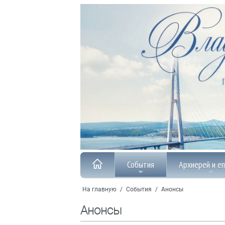
События
Архиерей и е
На главную
/
События
/
Анонсы
Анонсы