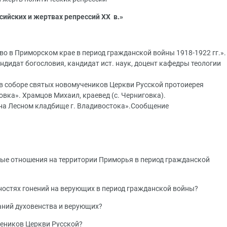
сийских и жертвах репрессий
XX
в.»
во в Приморском крае в период гражданской войны 1918-1922 гг.».
ндидат богословия, кандидат ист. наук, доцент кафедры теологии
 в соборе святых новомучеников Церкви Русской протоиерея
овка». Храмцов Михаил, краевед (с. Черниговка).
на Лесном кладбище г. Владивостока».Сообщение
ные отношения на территории Приморья в период гражданской
нностях гонений на верующих в период гражданской войны?
аний духовенства и верующих?
чеников Церкви Русской?