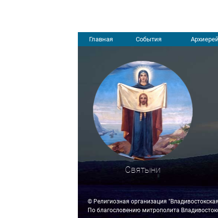
Главная
События
Архиерей
Святыни
© Религиозная организация "Владивостокска
По благословению митрополита Владивостокс