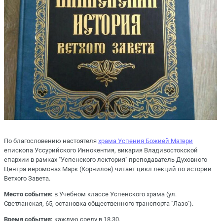
По благословению настоятеля
храма Успения Божией Матери
епископа Уссурийского Иннокентия, викария Владивостокской
епархии в рамках "Успенского лектория" преподаватель Духовного
Центра иеромонах Марк (Корнилов) читает цикл лекций по истории
Ветхого Завета.
Место события:
в Учебном классе Успенского храма (ул.
Светланская, 65, остановка общественного транспорта "Лазо").
Время события:
каждую среду в 18.30.