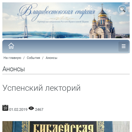
На главную
/
События
/
Анонсы
Анонсы
Успенский лекторий
01.02.2019
2467