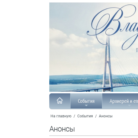
События
Архиерей и е
На главную
/
События
/
Анонсы
Анонсы