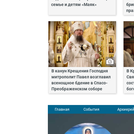
семье и детям «Маяк»
бри
пра
В канун Крещения Господня
В К
митрополит Павел возглавил
Свя
всенощное бдение в Спасо-
сос
Преображенском соборе
бог
Главная
События
Архиерей