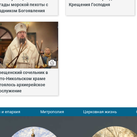
гады морской пехоты с
Крещения Господня
здником Богоявления
рещенский сочельник в
то-Никольском храме
тоялось архиерейское
ослужение
 и епархия
Митрополия
Церковная жизнь