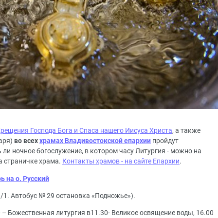
рещения Господа Бога и Спаса нашего Иисуса Христа
, а также
варя)
во всех
храмах Владивостокской епархии
пройдут
 ли ночное богослужение, в котором часу Литургия - можно на
на страничке храма.
Контакты храмов - на сайте Епархии
.
 на о. Русский
 9/1. Автобус № 29 остановка «Подножье»).
00 – Божественная литургия в11.30- Великое освящение воды, 16.00