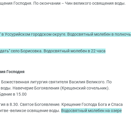
ещения Господня. По окончании – Чин великого освящения воды.
 в Уссурийском городском округе. Водосвятный молебен в полночь
дать" село Борисовка. Водосвятный молебен в 22 часа
ния Господня
. Божественная литургия святителя Василия Великого. По
воды. Навечерие Богоявления (Крещенский сочельник).
дение в 15.00
ия в 8.30. Святое Богоявление. Крещение Господа Бога и Спаса
итве -великое освящение воды.
Водосвятный молебен на озере