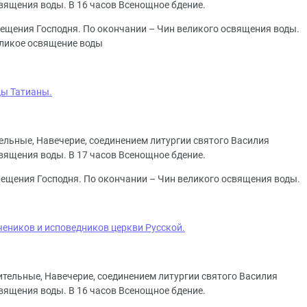
священия воды. В 16 часов Всенощное бдение.
Крещения Господня. По окончании – Чин великого освящения воды.
еликое освящение воды
цы Татианы.
тельные, Навечерие, соединением литургии святого Василия
священия воды. В 17 часов Всенощное бдение.
Крещения Господня. По окончании – Чин великого освящения воды.
чеников и исповедников церкви Русской.
зительные, Навечерие, соединением литургии святого Василия
вящения воды. В 16 часов Всенощное бдение.