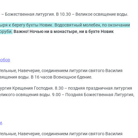
30 – Божественная литургия. В 10.30 – Великое освящение воды.
ыря к берегу бухты Новик. Водосвятный молебен, по окончании
оруби.
Важно! Ночью ни в монастыре, ни в бухте Новик
собор
ительные, Навечерие, соединением литургии святого Василия
священия воды. В 16 часов Всенощное бдение.
тургия Крещения Господня. 8.30 – поздняя праздничная литургия
еликого освящения воды. 9.00 – Поздняя Божественная Литургия,
и
.
тельные, Навечерие, соединением литургии святого Василия