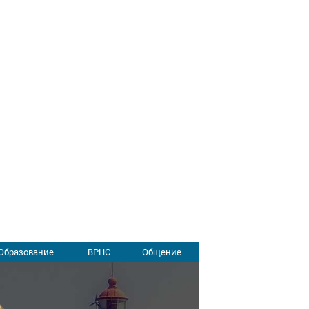
Образование
ВРНС
Общение