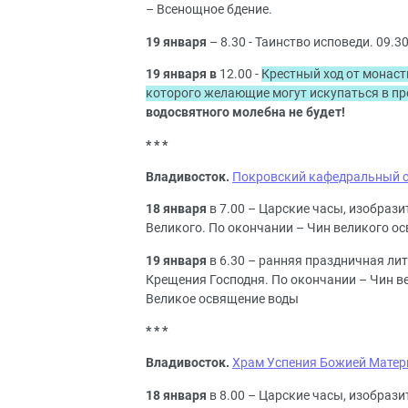
– Всенощное бдение.
19 января
– 8.30 - Таинство исповеди. 09.
19 января в
12.00 -
Крестный ход от монаст
которого желающие могут искупаться в пр
водосвятного молебна не будет!
* * *
Владивосток.
Покровский кафедральный 
18 января
в 7.00 – Царские часы, изобраз
Великого. По окончании – Чин великого о
19 января
в 6.30 – ранняя праздничная ли
Крещения Господня. По окончании – Чин в
Великое освящение воды
* * *
Владивосток.
Храм Успения Божией Матер
18 января
в 8.00 – Царские часы, изобрази