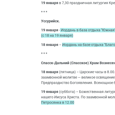
19 января
в 7,30 праздничная литургия Кр
* * *
Уссурийск.
19 января
-
Иордань в база отдыха "Южная"
(с 18 на 19 января)
18 января
–
Иордань на базе отдыха "Благо
* * *
Спасск-Дальний (Спасское)
Храм Вознесе
18 января
(пятница) – Царские часы в 8.00
заамвонной молитве — великое освящение 
Предпразднство Богоявления. Всенощное б
19 января
(суббота) – Божественная литург
нашего Иисуса Христа. По заамвонной мол
Петросянка в 12.00