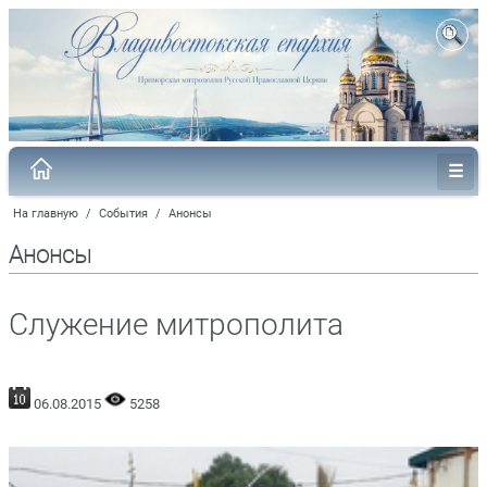
На главную
/
События
/
Анонсы
Анонсы
Служение митрополита
06.08.2015
5258