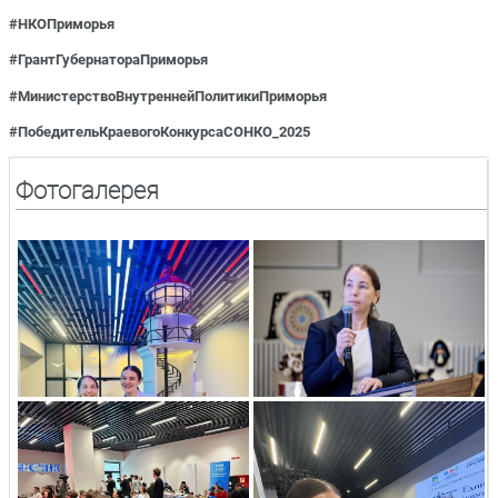
#НКОПриморья
#ГрантГубернатораПриморья
#
МинистерствоВнутреннейПолитики
Приморья
#
ПобедительКраевогоКонкурсаСОНК
О_2025
Фотогалерея