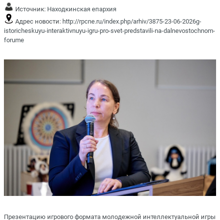
Источник:
Находкинская епархия
Адрес новости:
http://rpcne.ru/index.php/arhiv/3875-23-06-2026g-
istoricheskuyu-interaktivnuyu-igru-pro-svet-predstavili-na-dalnevostochnom-
forume
Презентацию игрового формата молодежной интеллектуальной игры