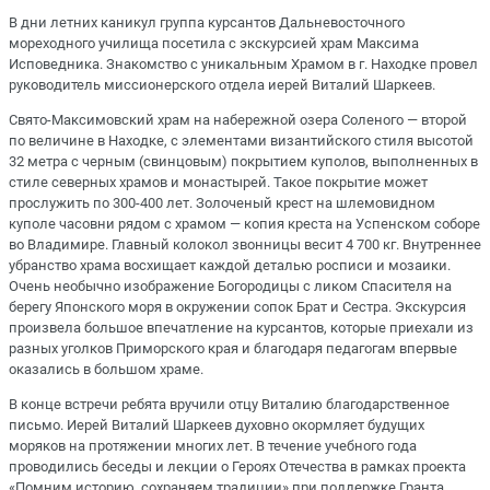
В дни летних каникул группа курсантов Дальневосточного
мореходного училища посетила с экскурсией храм Максима
Исповедника. Знакомство с уникальным Храмом в г. Находке провел
руководитель миссионерского отдела иерей Виталий Шаркеев.
Свято-Максимовский храм на набережной озера Соленого — второй
по величине в Находке, с элементами византийского стиля высотой
32 метра с черным (свинцовым) покрытием куполов, выполненных в
стиле северных храмов и монастырей. Такое покрытие может
прослужить по 300-400 лет. Золоченый крест на шлемовидном
куполе часовни рядом с храмом — копия креста на Успенском соборе
во Владимире. Главный колокол звонницы весит 4 700 кг. Внутреннее
убранство храма восхищает каждой деталью росписи и мозаики.
Очень необычно изображение Богородицы с ликом Спасителя на
берегу Японского моря в окружении сопок Брат и Сестра. Экскурсия
произвела большое впечатление на курсантов, которые приехали из
разных уголков Приморского края и благодаря педагогам впервые
оказались в большом храме.
В конце встречи ребята вручили отцу Виталию благодарственное
письмо. Иерей Виталий Шаркеев духовно окормляет будущих
моряков на протяжении многих лет. В течение учебного года
проводились беседы и лекции о Героях Отечества в рамках проекта
«Помним историю, сохраняем традиции» при поддержке Гранта