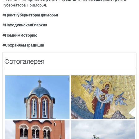
Губернатора Приморья.
#ГрантГубернатораПриморья
#НаходкинскаяЕпархия
#ПомнимИсторию
#СохраняемТрадиции
Фотогалерея