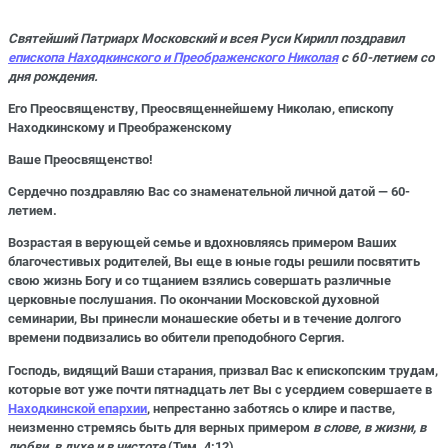
Святейший Патриарх Московский и всея Руси Кирилл поздравил
епископа Находкинского и Преображенского Николая
с 60-летием со
дня рождения.
Его Преосвященству, Преосвященнейшему Николаю, епископу
Находкинскому и Преображенскому
Ваше Преосвященство!
Сердечно поздравляю Вас со знаменательной личной датой — 60-
летием.
Возрастая в верующей семье и вдохновляясь примером Ваших
благочестивых родителей, Вы еще в юные годы решили посвятить
свою жизнь Богу и со тщанием взялись совершать различные
церковные послушания. По окончании Московской духовной
семинарии, Вы принесли монашеские обеты и в течение долгого
времени подвизались во обители преподобного Сергия.
Господь, видящий Ваши старания, призвал Вас к епископским трудам,
которые вот уже почти пятнадцать лет Вы с усердием совершаете в
Находкинской епархии
, непрестанно заботясь о клире и пастве,
неизменно стремясь быть для верных примером
в слове, в жизни, в
любви, в духе и в чистоте
(Тим. 4:12).