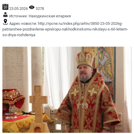
23.05.2026
3278
Источник:
Находкинская епархия
Адрес новости:
http://rpcne.ru/index.php/arhiv/3850-23-05-2026g-
patriarshee-pozdravlenie-episkopu-nakhodkinskomu-nikolayu-s-60-letiem-
so-dnya-rozhdeniya