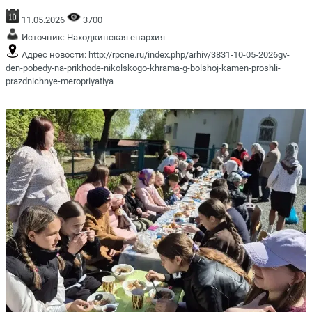
11.05.2026
3700
Источник:
Находкинская епархия
Адрес новости:
http://rpcne.ru/index.php/arhiv/3831-10-05-2026gv-
den-pobedy-na-prikhode-nikolskogo-khrama-g-bolshoj-kamen-proshli-
prazdnichnye-meropriyatiya