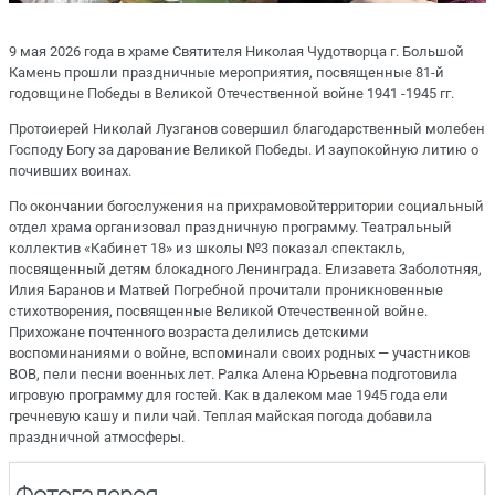
9 мая 2026 года в храме Святителя Николая Чудотворца г. Большой
Камень прошли праздничные мероприятия, посвященные 81-й
годовщине Победы в Великой Отечественной войне 1941 -1945 гг.
Протоиерей Николай Лузганов совершил благодарственный молебен
Господу Богу за дарование Великой Победы. И заупокойную литию о
почивших воинах.
По окончании богослужения на прихрамовойтерритории социальный
отдел храма организовал праздничную программу. Театральный
коллектив «Кабинет 18» из школы №3 показал спектакль,
посвященный детям блокадного Ленинграда. Елизавета Заболотняя,
Илия Баранов и Матвей Погребной прочитали проникновенные
стихотворения, посвященные Великой Отечественной войне.
Прихожане почтенного возраста делились детскими
воспоминаниями о войне, вспоминали своих родных — участников
ВОВ, пели песни военных лет. Ралка Алена Юрьевна подготовила
игровую программу для гостей. Как в далеком мае 1945 года ели
гречневую кашу и пили чай. Теплая майская погода добавила
праздничной атмосферы.