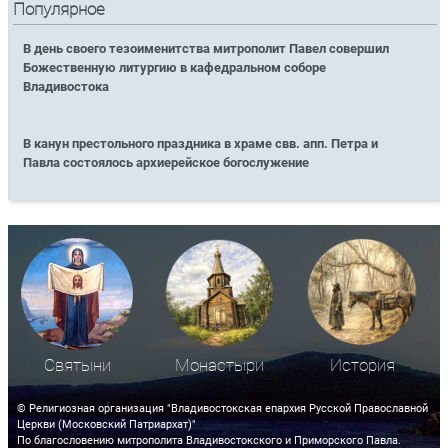
Популярное
В день своего тезоименитства митрополит Павел совершил
Божественную литургию в кафедральном соборе
Владивостока
В канун престольного праздника в храме свв. апп. Петра и
Павла состоялось архиерейское богослужение
Святыни
Монастыри
История
© Религиозная организация "Владивостокская епархия Русской Православной
Церкви (Московский Патриархат)"
По благословению митрополита Владивостокского и Приморского Павла.