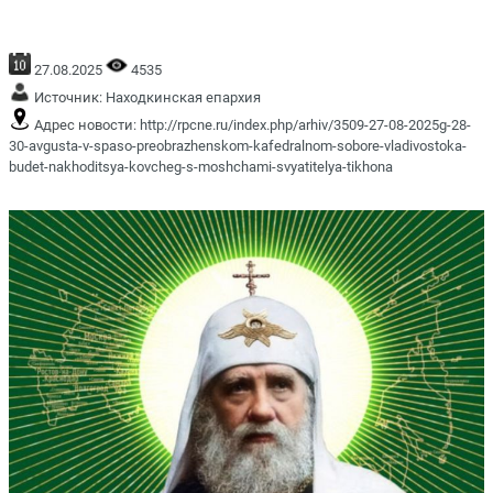
27.08.2025
4535
Источник:
Находкинская епархия
Адрес новости:
http://rpcne.ru/index.php/arhiv/3509-27-08-2025g-28-
30-avgusta-v-spaso-preobrazhenskom-kafedralnom-sobore-vladivostoka-
budet-nakhoditsya-kovcheg-s-moshchami-svyatitelya-tikhona