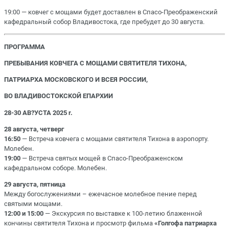
19:00 — ковчег с мощами будет доставлен в Спасо-Преображенский
кафедральный собор Владивостока, где пребудет до 30 августа.
ПPOГPAMMA
ПРЕБЫВАНИЯ КОВЧЕГА С МОЩАМИ СВЯТИТЕЛЯ TИXOHA,
ПATPИAPXA MOCКОBСКOГO И BCEЯ POCCИИ,
ВО ВЛАДИBОСTOKCKOЙ EПAPXИИ
28-30 AB?УCTA 2025 r.
28 августа, четверг
16:50
— Встреча ковчега с мощами святителя Тихона в аэропорту.
Молебен.
19:00
— Встреча святых мощей в Спасо-Преображенском
кафедральном соборе. Молебен.
29 августа, пятница
Между богослужениями – ежечасное мoлeбное пение перед
святыми мощами.
12:00 и 15:00
— Экскурсия по выставке к 100-летию блаженной
кончины святителя Тихона и просмотр фильма
«Голгофа патриарха